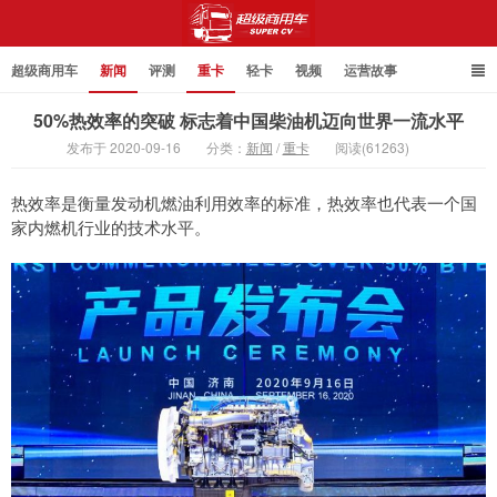
超级商用车
新闻
评测
重卡
轻卡
视频
运营故事
50%热效率的突破 标志着中国柴油机迈向世界一流水平
发布于 2020-09-16
分类：
新闻
/
重卡
阅读(61263)
超级商用车
热效率是衡量发动机燃油利用效率的标准，热效率也代表一个国
家内燃机行业的技术水平。