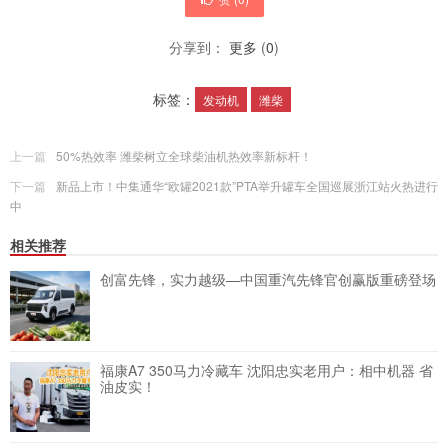
分享到：
更多
(
0
)
标签：
发动机
潍柴
上一篇
50%热效率 潍柴树立全球柴油机热效率新标杆！
下一篇
新品上市！中集通华“欧罐2021款”PTA举升罐车全国巡展浙江站火热进行
中
相关推荐
创富先锋，实力越级—中国重汽先锋官创赢版重磅登场
福康A7 350马力冷藏车 沈阳忠实老用户：相中机器 省
油皮实！