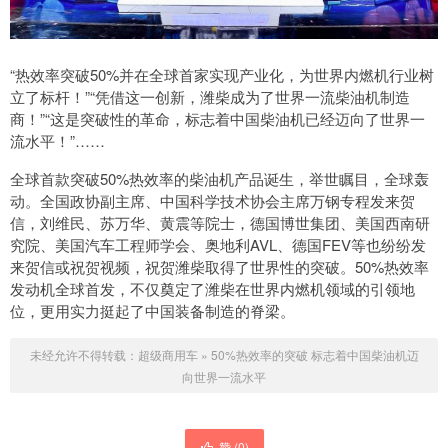
“热效率突破50%并在全球首家实现产业化，为世界内燃机行业树
立了标杆！”“凭借这一创新，潍柴成为了世界一流柴油机制造
商！”“这是突破性的革命，标志着中国柴油机已经迈向了世界一
流水平！”……
全球首款突破50%热效率的柴油机产品诞生，举世瞩目，全球轰
动。全国政协副主席、中国科学技术协会主席万钢专程发来贺
信，刘维民、苏万华、黄震等院士，德国博世集团、美国西南研
究院、美国汽车工程师学会、奥地利AVL、德国FEV等也纷纷发
来贺信或祝贺视频，祝贺潍柴取得了世界性的突破。50%热效率
发动机全球首发，不仅奠定了潍柴在世界内燃机领域的引领地
位，更用实力挺起了中国装备制造的脊梁。
未经允许不得转载：
超级商用车
»
50%热效率的突破 标志着中国柴油机迈
向世界一流水平
赞 (
0
)