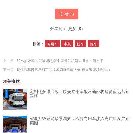
赞 (
0
)
分享到：
更多
(
0
)
标签：
专用车
中集
挂车
罐车
上一篇
50%热效率的突破 标志着中国柴油机迈向世界一流水平
下一篇
现代汽车携氢燃料产品技术闪耀氢能大会 再展氢能领先实力
相关推荐
定制化多维升级，欧曼专用车银河新品构建价值运营新
选择
智能升级赋能场景增效，欧曼专用车步入高质量发展新
周期