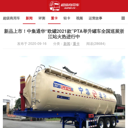
超级商用车
新闻
评测
重卡
轻卡
视频
运营故事
新品上市！中集通华“欧罐2021款”PTA举升罐车全国巡展浙
江站火热进行中
发布于 2020-09-16
分类：
新闻
/
重卡
阅读(28684)
超级商用车