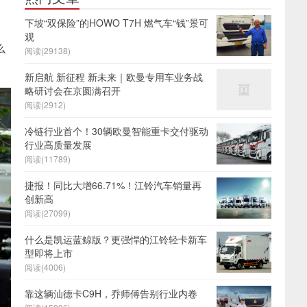
下坡“双保险”的HOWO T7H 燃气车“钱”景可
观
么
阅读(29138)
新启航 新征程 新未来｜欧曼专用车业务战
略研讨会在京圆满召开
阅读(2912)
冷链行业首个！30辆欧曼智能重卡交付驱动
行业高质量发展
阅读(11789)
捷报！同比大增66.71%！江铃汽车销量再
创新高
阅读(27099)
什么是凯运蓝鲸版？更强悍的江铃轻卡新车
型即将上市
阅读(4006)
靠这辆汕德卡C9H，乔师傅告别行业内卷