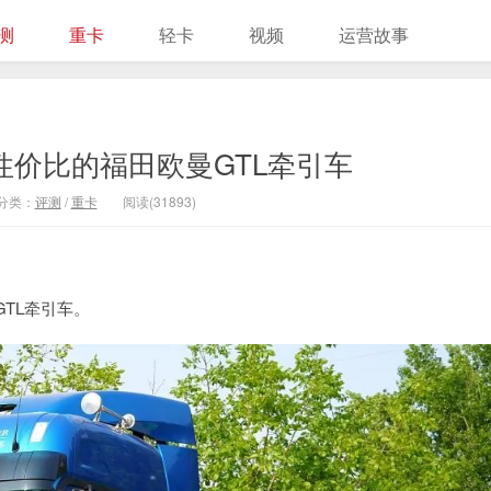
测
重卡
轻卡
视频
运营故事
性价比的福田欧曼GTL牵引车
分类：
评测
/
重卡
阅读(31893)
TL牵引车。