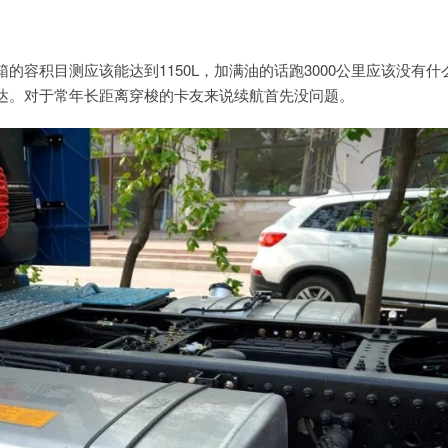
容积目测应该能达到1150L，加满油的话跑3000公里应该没有什
达。对于常年长距离穿梭的卡友来说续航首先没问题。