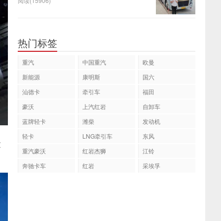
阅读(15906)
热门标签
重汽
中国重汽
欧曼
新能源
康明斯
国六
汕德卡
牵引车
福田
豪沃
上汽红岩
自卸车
蓝牌轻卡
潍柴
发动机
轻卡
LNG牵引车
东风
过
重汽豪沃
红岩杰狮
江铃
奔驰卡车
红岩
采埃孚