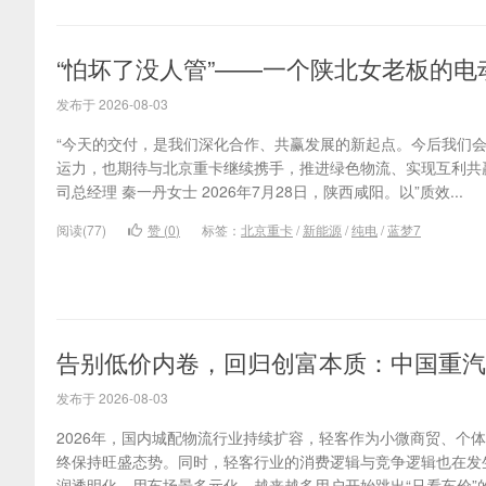
“怕坏了没人管”——一个陕北女老板的
发布于 2026-08-03
“今天的交付，是我们深化合作、共赢发展的新起点。今后我们
运力，也期待与北京重卡继续携手，推进绿色物流、实现互利共赢
司总经理 秦一丹女士 2026年7月28日，陕西咸阳。以”质效...
阅读(77)
赞 (
0
)
标签：
北京重卡
/
新能源
/
纯电
/
蓝梦7
告别低价内卷，回归创富本质：中国重汽
发布于 2026-08-03
2026年，国内城配物流行业持续扩容，轻客作为小微商贸、个
终保持旺盛态势。同时，轻客行业的消费逻辑与竞争逻辑也在发
润透明化、用车场景多元化，越来越多用户开始跳出“只看车价”