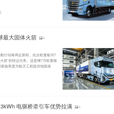
汽
球最大固体火箭
4
天护航行动将再赴新程，此次欧曼银河7
火箭”的转运任务。这是继7月欧曼银
河家族再度为航天工程提供地面保
3kWh 电驱桥牵引车优势拉满
3