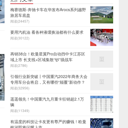
梅赛德斯-奔驰卡车在华发布Arocs系列越野
旅居车底盘
阅读(24457)
要用汽机油 看各种液缓换油都有什么要求
阅读(30122)
再销38台！欧曼星翼Pro自动挡中卡江苏区
域上市 长支线+区域集散“钞”级战车
阅读(2786)
引领行业新突破丨中国重汽2022年商务大会
专用车分会将启，又有哪些“颠覆”新动作？
阅读(32956)
遥遥领先！中国重汽九月重卡狂销超2.1万
辆
阅读(11349)
有温度的科技让卡友更有尊严的赚钱！欧曼
银河即将闪耀上市