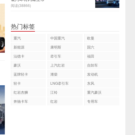
阅读(38866)
热门标签
重汽
中国重汽
欧曼
新能源
康明斯
国六
汕德卡
牵引车
福田
豪沃
上汽红岩
自卸车
蓝牌轻卡
潍柴
发动机
轻卡
LNG牵引车
东风
红岩杰狮
江铃
重汽豪沃
奔驰卡车
红岩
专用车