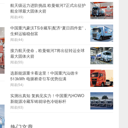
航天级运力进阶挑战 欧曼银河7正式出征护
航全球最大固体火箭
阅读(49)
中国重汽豪沃TS冷藏车|配齐“夏日四件套”，
生鲜运输稳创富
阅读(44)
接力航天使命，欧曼银河7将出征转运全球
最大固体火箭
阅读(55)
选新能源重卡看这里！中国重汽汕德卡
513kWh 电驱桥牵引车优势拉满
阅读(54)
实测出真知 复购见实力！中国重汽HOWO
新能源冷藏车铸就绿色冷链标杆
阅读(63)
热门文章