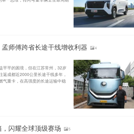
：孟师傅跨省长途干线增收利器
4
益平平的困境，但在江苏常州，32岁
返成都近2000公里长途干线多年，
燃气重卡，在高强度的长途运输中稳
箱，闪耀全球顶级赛场
5