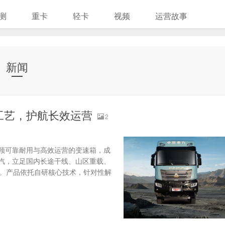
测
重卡
轻卡
视频
运营故事
新闻
炼工艺，护航长效运营
2
顾可靠耐用与高效运营的变速箱，成
汽，立足国内长途干线、山区重载、
箱。产品依托自研核心技术，针对性解