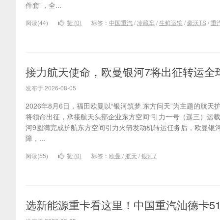
件套”，全...
阅读(44)
赞 (
0
)
标签：
中国重汽
/
冷藏车
/
生鲜运输
/
豪沃TS
/
重
接力航天使命，欧曼银河7将出征转运全
发布于 2026-08-05
2026年8月6日，福田欧曼以“银河筑梦 东方问天”为主题的航
将领命出征，承接航天头部企业东方空间“引力一号（遥三）运载
河9圆满完成护航东方空间引力火箭发动机转运任务后，欧曼银
障，...
阅读(55)
赞 (
0
)
标签：
欧曼
/
航天
/
银河7
选新能源重卡看这里！中国重汽汕德卡51