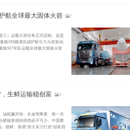
征护航全球最大固体火箭
7
号（遥三）运载火箭任务正式启程。这是
欧曼银河9圆满完成护航引力火箭发动
曼银河7车队运载全球最大固体火箭
套”，生鲜运输稳创富
3
、油耗飙升快、长途驾乘累，每一关
台硬核靠谱的搭档必不可少。中国重
油、锁鲜、靠谱”四大实力打造“创富四