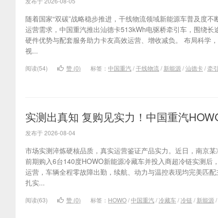
发布于 2026-08-05
随着国家“双碳”战略稳步推进，干线物流领域新能源车普及度不
运营需求，中国重汽推出汕德卡513kWh电驱桥牵引车，围绕
硬件优势与配套服务助力卡友高效运营、增收减负。 布局科学，
视...
阅读(54)
赞 (
0
)
标签：
中国重汽
/
干线物流
/
新能源
/
汕德卡
/
牵
实测出真知 复购见实力！中国重汽HO
发布于 2026-08-04
市场实测淬炼硬核品质，真实运营鉴证产品实力。近日，南京某冷
前期购入6台140度HOWO新能源冷藏车并投入商超冷链实测后
运营，车辆全程零故障出勤，续航、动力与温控表现均完美匹配
扎实...
阅读(63)
赞 (
0
)
标签：
HOWO
/
中国重汽
/
冷藏车
/
冷链
/
新能源