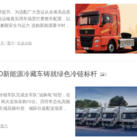
断提升。为适配广大货运从业者高品质
长途运输真实用车场景打磨整车配置，以
兼顾安全与运力 选购新能源重卡时，
引车
/
重汽
/
长途运输
WO新能源冷藏车铸就绿色冷链标杆
2
链车队完成全车队“油换电”转型，在
，再次追加采购10台。历经常态化高频
主城高频补货、城际往返配送场景，
/
重汽