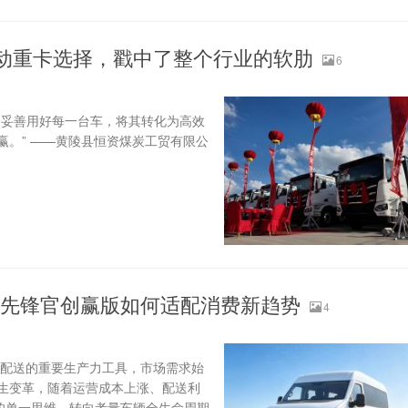
电动重卡选择，戳中了整个行业的软肋
6
会妥善用好每一台车，将其转化为高效
。” ——黄陵县恒资煤炭工贸有限公
先锋官创赢版如何适配消费新趋势
4
体配送的重要生产力工具，市场需求始
生变革，随着运营成本上涨、配送利
的单一思维，转向考量车辆全生命周期