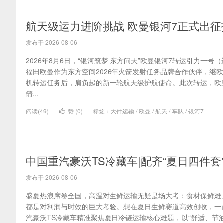
航天级运力进阶挑战 欧曼银河7正式出
发布于 2026-08-06
2026年8月6日，“银河筑梦 东方问天”欧曼银河7转运引力一
福田欧曼作为东方空间2026年火箭发射任务品牌合作伙伴，继
机转运任务后，肩负起的新一轮航天级护航使命。此次转运，欧
箭...
阅读(49)
赞 (
0
)
标签：
大件运输
/
欧曼
/
航天
/
车队
/
银河7
中国重汽豪沃TS冷藏车|配齐“夏日四件
发布于 2026-08-06
盛夏热浪席卷全国，高温对生鲜运输无疑是场大考：食材保鲜难
都是对利润与时效的巨大考验。想在夏日生鲜赛道高效创收，一
汽豪沃TS冷藏车精准聚焦夏日冷链运输核心难题，以“舒适、节