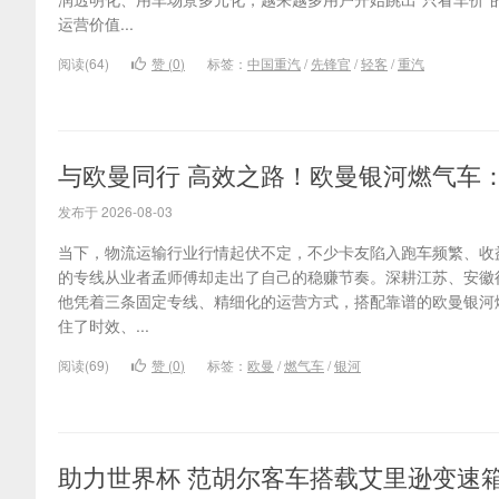
运营价值...
阅读(64)
赞 (
0
)
标签：
中国重汽
/
先锋官
/
轻客
/
重汽
与欧曼同行 高效之路！欧曼银河燃气车
发布于 2026-08-03
当下，物流运输行业行情起伏不定，不少卡友陷入跑车频繁、收
的专线从业者孟师傅却走出了自己的稳赚节奏。深耕江苏、安徽往
他凭着三条固定专线、精细化的运营方式，搭配靠谱的欧曼银河
住了时效、...
阅读(69)
赞 (
0
)
标签：
欧曼
/
燃气车
/
银河
助力世界杯 范胡尔客车搭载艾里逊变速