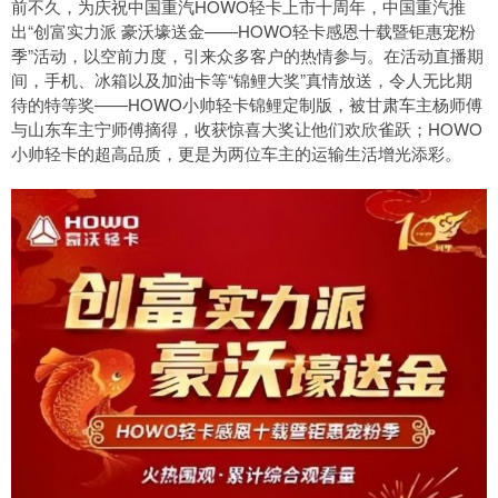
前不久，为庆祝中国重汽HOWO轻卡上市十周年，中国重汽推
出“创富实力派 豪沃壕送金——HOWO轻卡感恩十载暨钜惠宠粉
季”活动，以空前力度，引来众多客户的热情参与。在活动直播期
间，手机、冰箱以及加油卡等“锦鲤大奖”真情放送，令人无比期
待的特等奖——HOWO小帅轻卡锦鲤定制版，被甘肃车主杨师傅
与山东车主宁师傅摘得，收获惊喜大奖让他们欢欣雀跃；HOWO
小帅轻卡的超高品质，更是为两位车主的运输生活增光添彩。