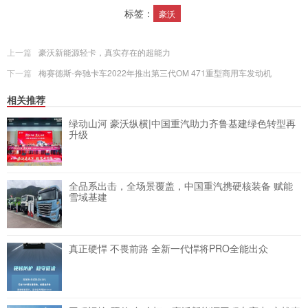
标签：
豪沃
上一篇
豪沃新能源轻卡，真实存在的超能力
下一篇
梅赛德斯-奔驰卡车2022年推出第三代OM 471重型商用车发动机
相关推荐
绿动山河 豪沃纵横|中国重汽助力齐鲁基建绿色转型再
升级
全品系出击，全场景覆盖，中国重汽携硬核装备 赋能
雪域基建
真正硬悍 不畏前路 全新一代悍将PRO全能出众