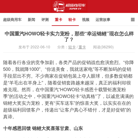
超级商用车
新闻
评测
重卡
轻卡
视频
运营故事
中国重汽HOWO轻卡实力宠粉，那些“幸运锦鲤”现在怎么样
了？
发布于 2022-06-10
分类：
轻卡
/
重卡
阅读(36290)
超级商用车
随着各行各业的竞争加剧，各类产品的促销战也愈演愈烈。“你降
500，我就降1000”、“你送美食，我就送家电”等不断加码的促销
手段层出不穷。不少商家在促销包装上夺人眼球，但多数促销都
是“羊毛出在羊身上”，随着促销套路越来越深，真正的福利却很
难兑现。然而，在中国重汽“HOWO轻卡感恩十载暨钜惠宠粉
季”的活动之中，中国重汽HOWO轻卡“动真格”了，以诚意满满的
锦鲤大奖实力宠粉，更有“买车送车”的惊喜大奖，以实实在在的
超级福利回馈客户，传递出“让客户真心不错付，才是好促销”的
真谛。
十年感恩回馈 锦鲤大奖喜落甘肃、山东