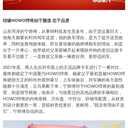
结缘HOWO悍将始于颜值 忠于品质
山东菏泽的宁师傅，从事饲料批发生意多年，由于货运量巨大，
他每天都要长时间驾车送货，他的换车理由，是为了提升送货效
率，同时改善驾驶体验。而甘肃张掖的杨师傅购车的理由，则是
出于一片孝心，他早就对父亲那辆开起来嘎吱作响的老旧运煤卡
车看不过眼了，一直敦促父亲换一辆更好用、更舒适的车。
2021年底，两人先后对市面上的主流品牌卡车进行了一番对比，
最终都锁定了中国重汽HOWO悍将。杨家父子最初是被HOWO悍
将硬朗方正的时尚外观所吸引，上车体验后，对车辆的各方面性
能都十分满意，立马果断下单；宁师傅对于HOWO悍将的最初感
受，则是细节精致，他表示，与他看过的其他品牌的车辆相比，
HOWO悍将的内饰座椅、方向盘、中控台、卧铺等配置，从材质
到设计都更胜一筹，货箱材质也更好、更耐用，“我没有理由不选
它”，宁师傅自信的说。