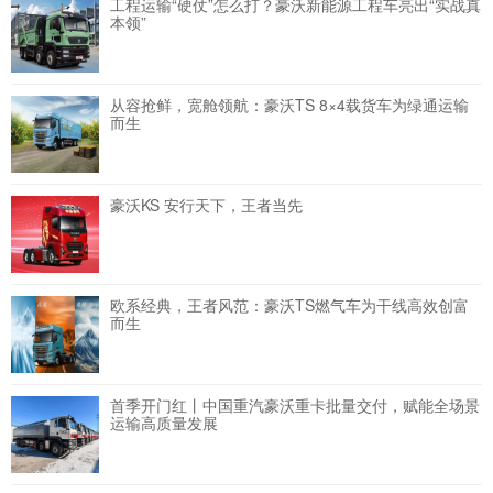
工程运输“硬仗”怎么打？豪沃新能源工程车亮出“实战真
本领”
从容抢鲜，宽舱领航：豪沃TS 8×4载货车为绿通运输
而生
豪沃KS 安行天下，王者当先
欧系经典，王者风范：豪沃TS燃气车为干线高效创富
而生
首季开门红丨中国重汽豪沃重卡批量交付，赋能全场景
运输高质量发展