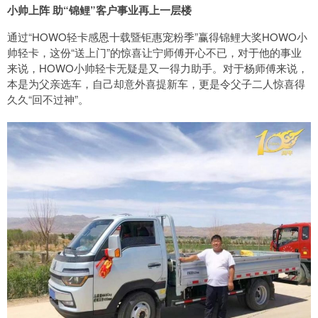
小帅上阵 助“锦鲤”客户事业再上一层楼
通过“HOWO轻卡感恩十载暨钜惠宠粉季”赢得锦鲤大奖HOWO小
帅轻卡，这份“送上门”的惊喜让宁师傅开心不已，对于他的事业
来说，HOWO小帅轻卡无疑是又一得力助手。对于杨师傅来说，
本是为父亲选车，自己却意外喜提新车，更是令父子二人惊喜得
久久“回不过神”。