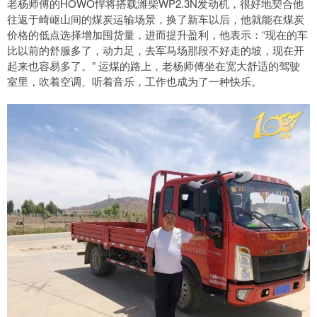
老杨师傅的HOWO悍将搭载潍柴WP2.3N发动机，很好地契合他
往返于崎岖山间的煤炭运输场景，换了新车以后，他就能在煤炭
价格的低点选择增加囤货量，进而提升盈利，他表示：“现在的车
比以前的舒服多了，动力足，去军马场那段不好走的坡，现在开
起来也容易多了。” 运煤的路上，老杨师傅坐在宽大舒适的驾驶
室里，吹着空调、听着音乐，工作也成为了一种快乐。