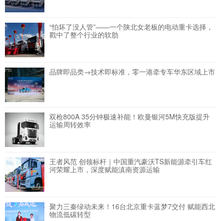
“怕坏了没人管”——一个陕北女老板的电动重卡选择，
戳中了整个行业的软肋
品牌即品类→技术即标准，零一港牵专车华东区域上市
双枪800A 35分钟极速补能！欧曼银河5M快充版提升
运输周转效率
王者风范 创领标杆｜中国重汽豪沃TS新能源牵引车红
河荣耀上市，深度赋能滇南资源运输
聚力三秦绿动未来！16台北京重卡蓝梦7交付 赋能西北
物流低碳转型