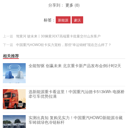
分享到：
更多
(
0
)
标签：
新能源
豪沃
上一篇
驾黄河 驶未来丨30辆黄河X7高端重卡批量交付山东客户
下一篇
中国重汽HOWO轻卡实力宠粉，那些“幸运锦鲤”现在怎么样了？
相关推荐
全能智驱 创赢未来 北京重卡新产品发布会倒计时2天
选新能源重卡看这里！中国重汽汕德卡513kWh 电驱桥
牵引车优势拉满
实测出真知 复购见实力！中国重汽HOWO新能源冷藏
车铸就绿色冷链标杆