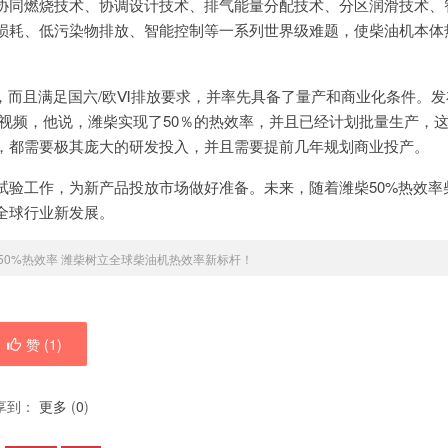
协同燃烧技术、协调设计技术、排气能量分配技术、分区润滑技术、
损耗、低污染物排放、智能控制等一系列世界级难题，使柴油机本体
，而且满足国六/欧Ⅵ排放要求，并率先具备了量产和商业化条件。发
视频，他说，潍柴实现了50％的热效率，并且已经计划批量生产，
，都需要极其庞大的研发投入，并且需要提前几年规划商业投产。
试验工作，为新产品投放市场做好准备。未来，随着潍柴50%热效率
全球行业新发展。
50%热效率 潍柴树立全球柴油机热效率新标杆！
赞 (
1
)
享到：
更多
(
0
)