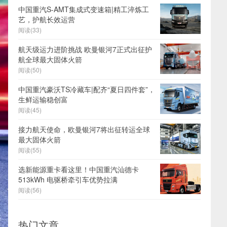
中国重汽S-AMT集成式变速箱|精工淬炼工
艺，护航长效运营
阅读(33)
航天级运力进阶挑战 欧曼银河7正式出征护
航全球最大固体火箭
阅读(50)
中国重汽豪沃TS冷藏车|配齐“夏日四件套”，
生鲜运输稳创富
阅读(45)
接力航天使命，欧曼银河7将出征转运全球
最大固体火箭
阅读(55)
选新能源重卡看这里！中国重汽汕德卡
513kWh 电驱桥牵引车优势拉满
阅读(56)
热门文章