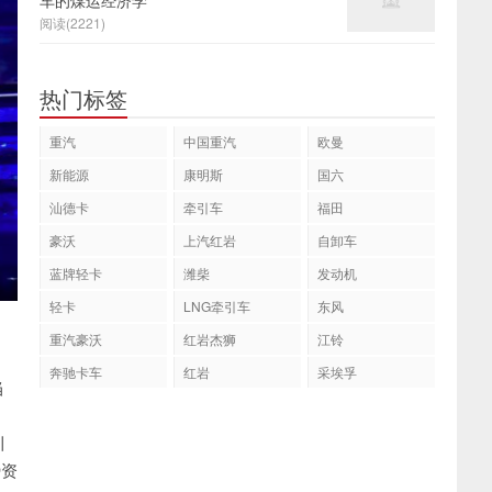
车的煤运经济学
阅读(2221)
热门标签
重汽
中国重汽
欧曼
新能源
康明斯
国六
汕德卡
牵引车
福田
豪沃
上汽红岩
自卸车
蓝牌轻卡
潍柴
发动机
轻卡
LNG牵引车
东风
重汽豪沃
红岩杰狮
江铃
奔驰卡车
红岩
采埃孚
当
出
引
势资