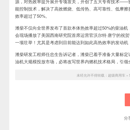
源，对热效率提升展开专项攻关，开创了五大专有技术——
能控制技术，解决了高效燃烧、低传热、高可靠性、低摩擦
效率超过了50%。
潍柴不仅向全世界发布了首款本体热效率超过50%的柴油机
会现场播放了美国西南研究院首席运营官沃尔特·唐宁的祝贺
一项壮举！尤其是考虑到目前能达到如此高热效率的发动机
潍柴研发工程师任忠生告诉记者，潍柴已着手准备大量标定
油机大规模投放市场，必将改写世界内燃机技术格局，引领
未经允许不得转载：
超级商用车
»
分