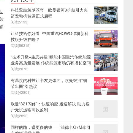
科技擎航筑梦苍穹！欧曼银河9护航引力火
世
箭发动机转运正式启程
效
阅读(5193)
燃
让科技给你好看 中国重汽HOWO悍将新科
技版升级在哪？
阅读(56315)
“技术升级+生态共建”赋能中国重汽传统能源
业务高质量发展 传统能源市场仍有增长空间
阅读(2076)
有温度的科技让卡友更体面，欧曼银河“细
节出圈”引热议
阅读(42801)
欧曼“321闪修”：快速响应 迅速解决 助力客
户无忧运输高效盈利
阅读(2892)
同样的路，赚更多的钱——汕德卡G7M牵引