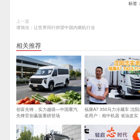
标签
上一篇
谭旭光：让世界同行仰望中国内燃机行业
相关推荐
创富先锋，实力越级—中国重汽
福康A7 350马力冷藏车 沈
先锋官创赢版重磅登场
老用户：相中机器 省油皮实