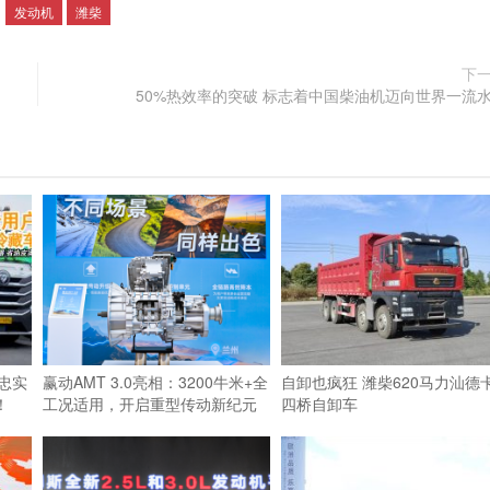
：
发动机
潍柴
下
50%热效率的突破 标志着中国柴油机迈向世界一流
阳忠实
赢动AMT 3.0亮相：3200牛米+全
自卸也疯狂 潍柴620马力汕德
！
工况适用，开启重型传动新纪元
四桥自卸车