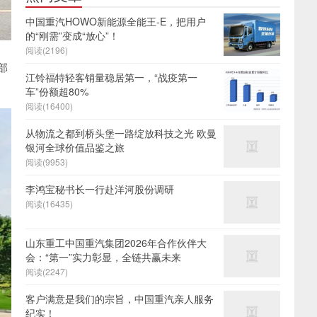
中国重汽HOWO新能源全能王-E，把用户
的“刚需”变成“放心”！
阅读(2196)
部
江铃福特轻客销量稳居第一，“战疫第一
车”份额超80%
阅读(16400)
从物流之都到桥头堡一路绽放科技之光 欧曼
银河全球价值品鉴之旅
阅读(9953)
李鸿宝秘书长一行赴洋河股份调研
阅读(16435)
山东重工中国重汽集团2026年合作伙伴大
会：“第一”实力彰显，全链共赢未来
阅读(2247)
客户满意是我们的宗旨，中国重汽亲人服务
纪实！