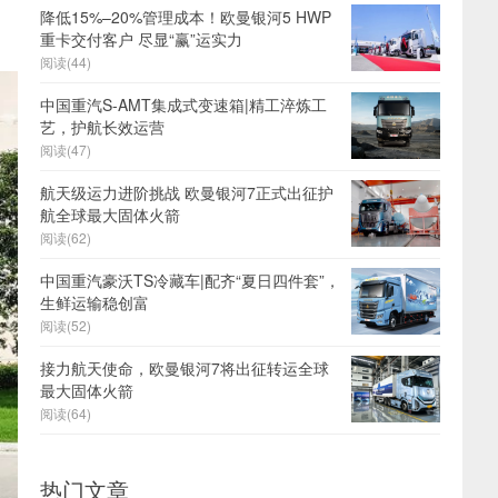
降低15%–20%管理成本！欧曼银河5 HWP
重卡交付客户 尽显“赢”运实力
阅读(44)
中国重汽S-AMT集成式变速箱|精工淬炼工
艺，护航长效运营
阅读(47)
航天级运力进阶挑战 欧曼银河7正式出征护
航全球最大固体火箭
阅读(62)
中国重汽豪沃TS冷藏车|配齐“夏日四件套”，
生鲜运输稳创富
阅读(52)
接力航天使命，欧曼银河7将出征转运全球
最大固体火箭
阅读(64)
热门文章