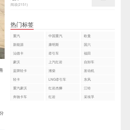
阅读(2151)
热门标签
重汽
中国重汽
欧曼
新能源
康明斯
国六
汕德卡
牵引车
福田
豪沃
上汽红岩
自卸车
善
蓝牌轻卡
潍柴
发动机
轻卡
LNG牵引车
东风
重汽豪沃
红岩杰狮
江铃
奔驰卡车
红岩
采埃孚
分