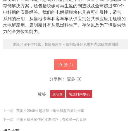
存储解决方案，还包括脱碳可再生氢的制造以及全球超过600个
电解槽的安装经验。我们的电解槽模块化具有可扩展性，适合一
系列的应用，从当地卡车和客车车队供应到公共事业应用规模的
水电解应用。康明斯具有从氢燃料生产、存储以及为车辆提供动
力的全方位氢能力。
未经允许不得转载：
超级商用车
»
康明斯开始氢燃料内燃机前瞻测试
赞 (
0
)
分享到：
更多
(
0
)
标签：
康明斯
氢燃料内燃机
上一篇
英国自2040年起将禁止销售新型汽柴油卡车
下一篇
卡车司机王师傅的江湖沉浮，有欧曼一起见证
相关推荐