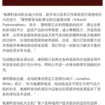
“氢燃料发动机在减少排放，提升动力及其它性能表现方面拥有巨
大的潜力，”康明斯发动机事业部总裁潘澍康（Srikanth
Padmanabhan） 表示：“康明斯正在利用最新的技术，通过全新
的发动机平台，提高产品的功率密度，减少摩擦阻力，并提高热
效率，从而有效避免将柴油或天然气发动机的燃料转换为氢燃料
的过程中，出现性能受限和效率损耗。目前，我们已取得重大技
术突破并将继续推动研发进展，我们对这一创新动力解决方案的
市场前景非常乐观。”
完成概念验证测试后，康明斯计划将在各种道路和非道路应用中
对该发动机进行充分评估，帮助公司进一步推动商用车脱碳的步
伐。
康明斯副总裁，发动机事业部总工程师白纳川（Jonathon
White）表示：“作为氢燃料电池，电动电池及可再生天然气动力
链的补充，氢燃料发动机项目为运输业实现更持续发展提供了更
多的潜在技术选择。”
氢燃料发动机为主机厂客户及终端用户提供更好的适应性选择，