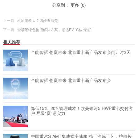
分享到：
更多
(
0
)
上一篇
机油消耗大？四步查清楚
下一篇
全场景绿色物流解决方案，顺达EV “C位出道”！
相关推荐
全能智驱 创赢未来 北京重卡新产品发布会倒计时2天
全能智驱 创赢未来 北京重卡新产品发布会
降低15%–20%管理成本！欧曼银河5 HWP重卡交付客
户 尽显“赢”运实力
中国重汽S-AMT集成式变速箱|精工淬炼工艺，护航长