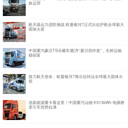
效运营
航天级运力进阶挑战 欧曼银河7正式出征护航全球最大
固体火箭
中国重汽豪沃TS冷藏车|配齐“夏日四件套”，生鲜运输
稳创富
接力航天使命，欧曼银河7将出征转运全球最大固体火
箭
选新能源重卡看这里！中国重汽汕德卡513kWh 电驱桥
牵引车优势拉满