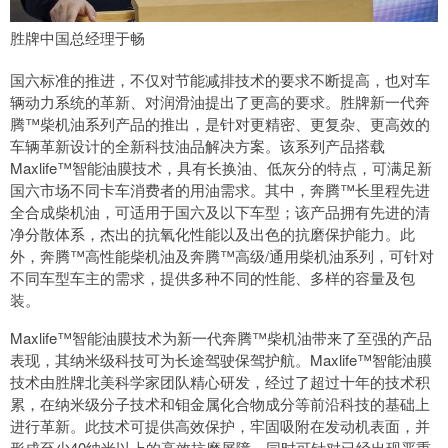
胜牌中国总经理于畅
国六标准的推进，不仅对节能减排技术的要求不断提高，也对车
辆动力系统的革新、对润滑油提出了更高的要求。胜牌新一代奔
腾™柴机油系列产品的推出，是针对更精密、更复杂、更高效的
车辆革新设计的全新科技油品解决方案。该系列产品搭载
Maxlife™智能油膜技术，具有长换油、低灰分的特点，可满足新
国六市场不同卡车消费者的用油需求。其中，奔腾™长里程先进
全合成柴机油，可适用于国六及以下车型；该产品拥有先进的清
净分散体系，杰出的抗氧化性能以及出色的抗磨保护能力。此
外，奔腾™高性能柴机油及奔腾™高级/通用柴机油系列，可针对
不同车型车主的需求，提供多种不同的性能、多样的容量及包
装。
Maxlife™智能油膜技术为新一代奔腾™柴机油带来了至强的产品
表现，其纳米级科技可为长途驾驶保驾护航。Maxlife™智能油膜
技术由胜牌北美科学家团队精心研发，经过了超过十年的技术积
累，在纳米级分子技术和钼金属化合物成分等前沿科技的基础上
进行革新。此技术可提供高效保护，牢固吸附在发动机表面，并
形成至少40纳米以上的高效抗磨屏障，同时可针对已经出现严重