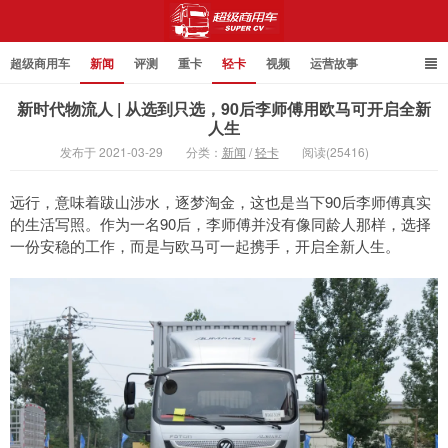
超级商用车
新闻
评测
重卡
轻卡
视频
运营故事
新时代物流人 | 从选到只选，90后李师傅用欧马可开启全新
人生
发布于 2021-03-29
分类：
新闻
/
轻卡
阅读(25416)
超级商用车
远行，意味着跋山涉水，逐梦淘金，这也是当下90后李师傅真实
的生活写照。作为一名90后，李师傅并没有像同龄人那样，选择
一份安稳的工作，而是与欧马可一起携手，开启全新人生。