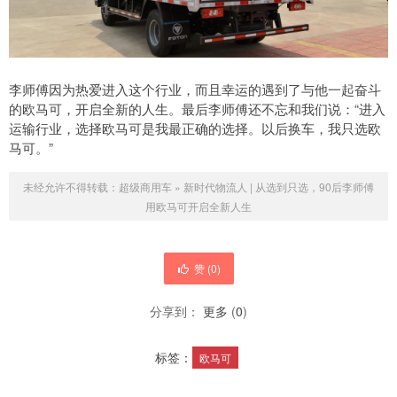
李师傅因为热爱进入这个行业，而且幸运的遇到了与他一起奋斗
的欧马可，开启全新的人生。最后李师傅还不忘和我们说：“进入
运输行业，选择欧马可是我最正确的选择。以后换车，我只选欧
马可。”
未经允许不得转载：
超级商用车
»
新时代物流人 | 从选到只选，90后李师傅
用欧马可开启全新人生
赞 (
0
)
分享到：
更多
(
0
)
标签：
欧马可