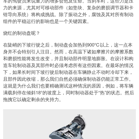
车的驾驶员来说重力的增多会危及生命。当刹车时，这些力是压
力的来源，尤其对可移动部件（如垫块、复杂的磨损调节器和卡
钳导向系统）将构成挑战。除了振动之外，腐蚀及其对所有制动
组件的平稳运行的影响也是一个关键因素。
烧红的制动盘呢？
在陡峭的下坡行驶之后，制动盘会加热到900℃以上，这一点本
身并不会特别引人注目。然而，在高温下诸如摩擦片的摩擦系数
和磨损性能将发生改变，并且制动部件明显地膨胀。在设计和构
造车轮制动器及其部件时必须考虑所有这些因素。在最坏的情况
下，如果长时间下坡行驶后制动器在车辆静止不动时冷却下来，
且部件因此收缩，那么我们自然必须确保制动器仍能正常工作。
这就是为什么我们也要精确测试这种情况的原因，例如，将车辆
满载刹停在倾斜18°的坡度上，同时制动器处于“热”的状态。然后
拖拽它以确定剩余的夹持力。