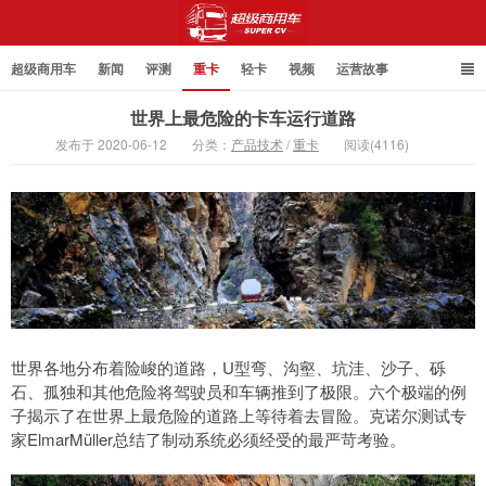
超级商用车
新闻
评测
重卡
轻卡
视频
运营故事
世界上最危险的卡车运行道路
发布于 2020-06-12
分类：
产品技术
/
重卡
阅读(4116)
超级商用车
世界各地分布着险峻的道路，U型弯、沟壑、坑洼、沙子、砾
石、孤独和其他危险将驾驶员和车辆推到了极限。六个极端的例
子揭示了在世界上最危险的道路上等待着去冒险。克诺尔测试专
家ElmarMüller总结了制动系统必须经受的最严苛考验。