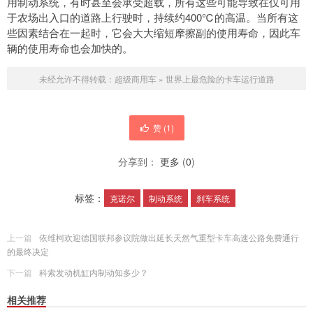
用制动系统，有时甚至会承受超载，所有这些可能导致在仅可用
于农场出入口的道路上行驶时，持续约400℃的高温。当所有这
些因素结合在一起时，它会大大缩短摩擦副的使用寿命，因此车
辆的使用寿命也会加快的。
未经允许不得转载：
超级商用车
»
世界上最危险的卡车运行道路
赞 (
1
)
分享到：
更多
(
0
)
标签：
克诺尔
制动系统
刹车系统
上一篇
依维柯欢迎德国联邦参议院做出延长天然气重型卡车高速公路免费通行
的最终决定
下一篇
科索发动机缸内制动知多少？
相关推荐