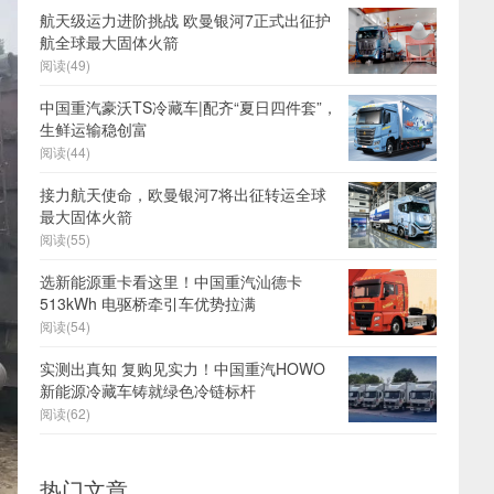
航天级运力进阶挑战 欧曼银河7正式出征护
航全球最大固体火箭
阅读(49)
中国重汽豪沃TS冷藏车|配齐“夏日四件套”，
生鲜运输稳创富
阅读(44)
接力航天使命，欧曼银河7将出征转运全球
最大固体火箭
阅读(55)
选新能源重卡看这里！中国重汽汕德卡
513kWh 电驱桥牵引车优势拉满
阅读(54)
实测出真知 复购见实力！中国重汽HOWO
新能源冷藏车铸就绿色冷链标杆
阅读(62)
热门文章