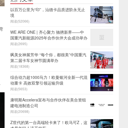
以百万公里为“印”，汕德卡品质进阶永无止
境
阅读(52066)
苛
WE ARE ONE | 齐心聚力 驰骋新界——中
国重汽新能源2025年合作伙伴大会成功举办
阅读(2695)
飒美女神展芳华 “每个你，都很美”中国重汽
第二届卡车女神节圆满举办
阅读(18368)
综合动力超1000马力！欧曼银河全新一代混
。
动重卡 高效双擎引领运输升级
阅读(5653)
康明斯Accelera宣布与合作伙伴在美合资组
建电池制造公司
阅读(20698)
Z世代的第一台高端轻卡来了！欧马可Z，这