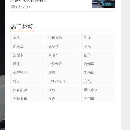
才是年轻人该开的车
阅读(17819)
热门标签
重汽
中国重汽
欧曼
新能源
康明斯
国六
汕德卡
牵引车
福田
豪沃
上汽红岩
自卸车
蓝牌轻卡
潍柴
发动机
轻卡
LNG牵引车
东风
红岩杰狮
江铃
重汽豪沃
奔驰卡车
红岩
专用车