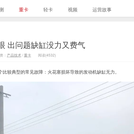
测
重卡
轻卡
视频
运营故事
眼 出问题缺缸没力又费气
类：
产品技术
/
重卡
阅读(4532)
个比较典型的常见故障：火花塞损坏导致的发动机缺缸无力。