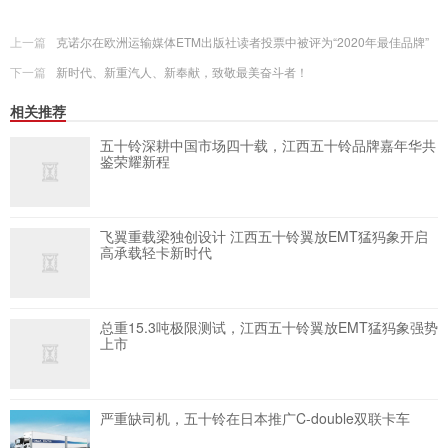
上一篇
克诺尔在欧洲运输媒体ETM出版社读者投票中被评为“2020年最佳品牌”
下一篇
新时代、新重汽人、新奉献，致敬最美奋斗者！
相关推荐
五十铃深耕中国市场四十载，江西五十铃品牌嘉年华共
鉴荣耀新程
飞翼重载梁独创设计 江西五十铃翼放EMT猛犸象开启
高承载轻卡新时代
总重15.3吨极限测试，江西五十铃翼放EMT猛犸象强势
上市
严重缺司机，五十铃在日本推广C-double双联卡车