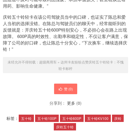
用药、影响生命健康。”
庆铃五十铃轻卡在该公司驾驶员当中的口碑，也证实了陈总和爱
人当初的选择没错。在陈总与驾驶员们的聊天中，经常能听到的
反馈就是：开庆铃五十铃600P特别安心，不必担心会在路上出现
故障。 600P高的时效性、出勤率和稳定性，不仅让客户满意，保
障了公司的好口碑，也让陈总十分安心，“下次换车，继续选择庆
铃！”
未经允许不得转载：
超级商用车
»
达州卡友纷纷点赞庆铃五十铃轻卡：不愧
轻卡标杆
赞 (
0
)
分享到：
更多
(
0
)
标签：
五十铃
五十铃100P
五十铃600P
五十铃KV100
庆铃
庆铃五十铃