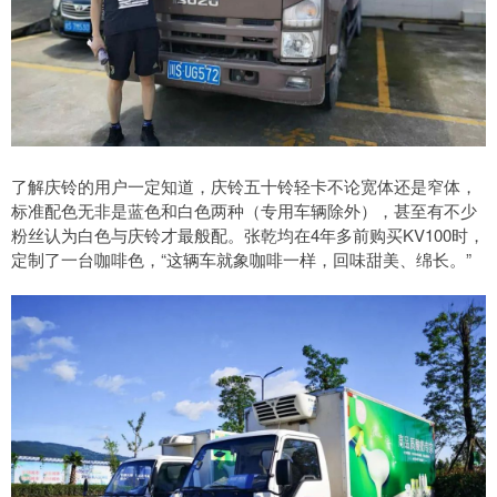
了解庆铃的用户一定知道，庆铃五十铃轻卡不论宽体还是窄体，
标准配色无非是蓝色和白色两种（专用车辆除外），甚至有不少
粉丝认为白色与庆铃才最般配。张乾均在4年多前购买KV100时，
定制了一台咖啡色，“这辆车就象咖啡一样，回味甜美、绵长。”