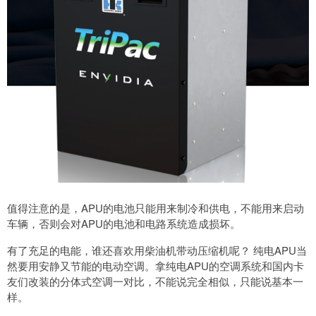
值得注意的是，APU的电池只能用来制冷和供电，不能用来启动
车辆，否则会对APU的电池和电路系统造成损坏。
有了充足的电能，谁还喜欢用柴油机带动压缩机呢？ 纯电APU当
然要用安静又节能的电动空调。拿纯电APU的空调系统和国内卡
友们改装的分体式空调一对比，不能说完全相似，只能说基本一
样。