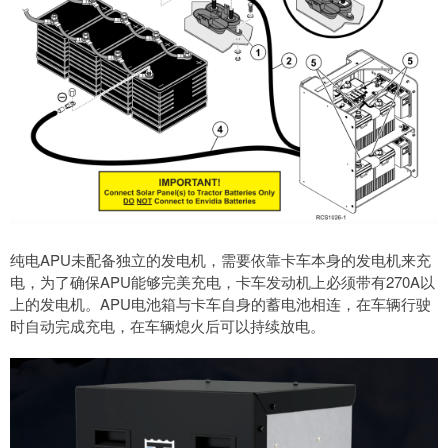
纯电APU未配备独立的发电机，需要依靠卡车本身的发电机来充
电，为了确保APU能够完美充电，卡车发动机上必须带有270A以
上的发电机。APU电池箱与卡车自身的蓄电池相连，在车辆行驶
时自动完成充电，在车辆熄火后可以持续放电。