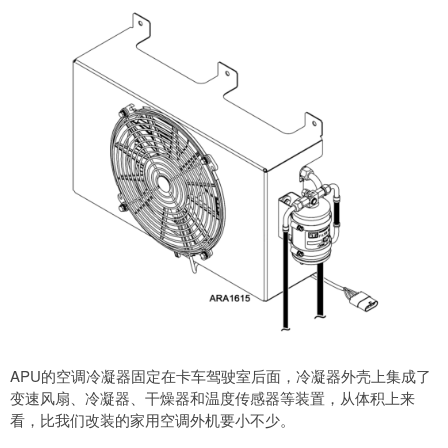
APU的空调冷凝器固定在卡车驾驶室后面，冷凝器外壳上集成了
变速风扇、冷凝器、干燥器和温度传感器等装置，从体积上来
看，比我们改装的家用空调外机要小不少。