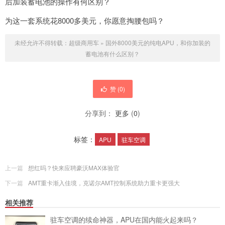
后加装蓄电池的操作有何区别？
为这一套系统花8000多美元，你愿意掏腰包吗？
未经允许不得转载：
超级商用车
»
国外8000美元的纯电APU，和你加装的
蓄电池有什么区别？
赞 (
0
)
分享到：
更多
(
0
)
标签：
APU
驻车空调
上一篇
想红吗？快来应聘豪沃MAX体验官
下一篇
AMT重卡渐入佳境，克诺尔AMT控制系统助力重卡更强大
相关推荐
驻车空调的续命神器，APU在国内能火起来吗？