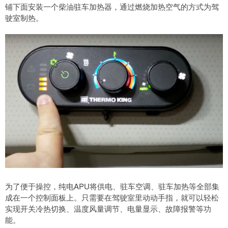
铺下面安装一个柴油驻车加热器，通过燃烧加热空气的方式为驾
驶室制热。
为了便于操控，纯电APU将供电、驻车空调、驻车加热等全部集
成在一个控制面板上。只需要在驾驶室里动动手指，就可以轻松
实现开关冷热切换、温度风量调节、电量显示、故障报警等功
能。