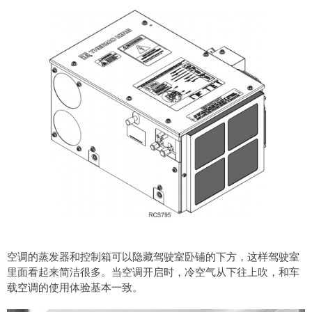
空调的蒸发器和控制箱可以隐藏驾驶室卧铺的下方，这样驾驶室
里面看起来简洁很多。当空调开启时，冷空气从下往上吹，和车
载空调的使用体验基本一致。