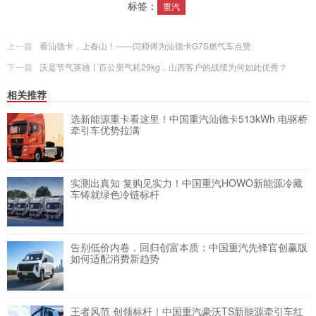
标签：
重汽
上一篇
看汕德卡，上春山！——闫师傅为汕德卡G7S燃气车点赞
下一篇
沃是节气英雄丨百公里气耗29kg，山西客户的战绩为何如此优秀？
相关推荐
选新能源重卡看这里！中国重汽汕德卡513kWh 电驱桥
牵引车优势拉满
实测出真知 复购见实力！中国重汽HOWO新能源冷藏
车铸就绿色冷链标杆
告别低价内卷，回归创富本质：中国重汽先锋官创赢版
如何适配消费新趋势
王者风范 创领标杆｜中国重汽豪沃TS新能源牵引车红