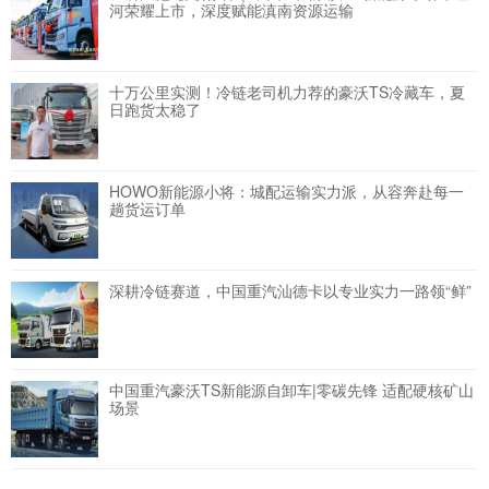
河荣耀上市，深度赋能滇南资源运输
十万公里实测！冷链老司机力荐的豪沃TS冷藏车，夏
日跑货太稳了
HOWO新能源小将：城配运输实力派，从容奔赴每一
趟货运订单
深耕冷链赛道，中国重汽汕德卡以专业实力一路领“鲜”
中国重汽豪沃TS新能源自卸车|零碳先锋 适配硬核矿山
场景