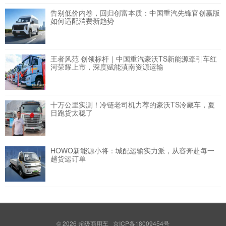
告别低价内卷，回归创富本质：中国重汽先锋官创赢版
如何适配消费新趋势
王者风范 创领标杆｜中国重汽豪沃TS新能源牵引车红
河荣耀上市，深度赋能滇南资源运输
十万公里实测！冷链老司机力荐的豪沃TS冷藏车，夏
日跑货太稳了
HOWO新能源小将：城配运输实力派，从容奔赴每一
趟货运订单
© 2026
超级商用车
京ICP备18009454号