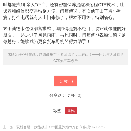
时都能找到“亲人”帮忙。还有智能保养提醒和远程OTA技术，让
保养和维修都变得特别方便。闫师傅说，有次他车出了点小毛
病，打个电话就有人上门来修了，根本不用等，特别省心。
对于汕德卡这位创富搭档，闫师傅是赞不绝口，说它就像他的好
朋友，一起走过了风风雨雨。与此同时，闫师傅也祝愿汕德卡越
做越好，能够成为更多货车司机的得力助手！
未经允许不得转载：
超级商用车
»
看汕德卡，上春山！——闫师傅为汕德卡
G7S燃气车点赞
赞 (
0
)
分享到：
更多
(
0
)
标签：
重汽
上一篇
双雄合璧，效能飙升！中国重汽燃气车如何实现“1+1>2”？