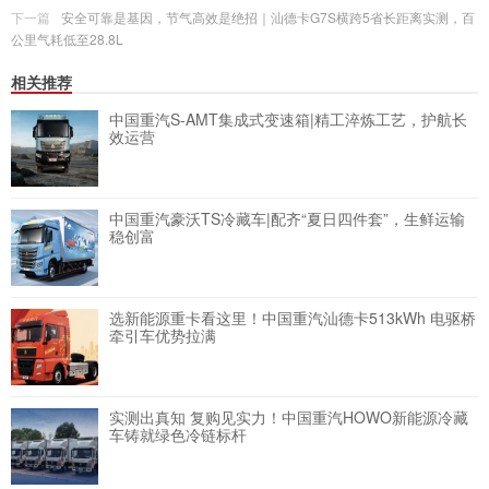
下一篇
安全可靠是基因，节气高效是绝招｜汕德卡G7S横跨5省长距离实测，百
公里气耗低至28.8L
相关推荐
中国重汽S-AMT集成式变速箱|精工淬炼工艺，护航长
效运营
中国重汽豪沃TS冷藏车|配齐“夏日四件套”，生鲜运输
稳创富
选新能源重卡看这里！中国重汽汕德卡513kWh 电驱桥
牵引车优势拉满
实测出真知 复购见实力！中国重汽HOWO新能源冷藏
车铸就绿色冷链标杆