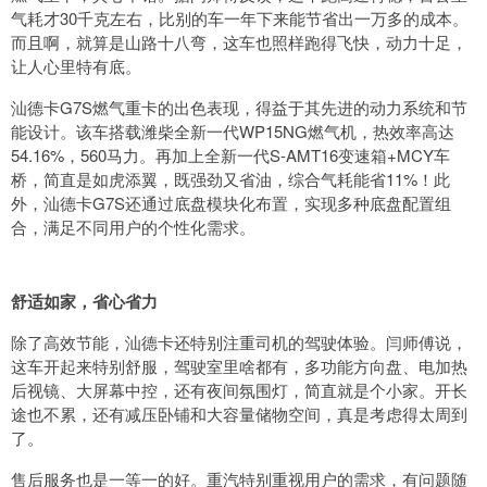
气耗才30千克左右，比别的车一年下来能节省出一万多的成本。
而且啊，就算是山路十八弯，这车也照样跑得飞快，动力十足，
让人心里特有底。
汕德卡G7S燃气重卡的出色表现，得益于其先进的动力系统和节
能设计。该车搭载潍柴全新一代WP15NG燃气机，热效率高达
54.16%，560马力。再加上全新一代S-AMT16变速箱+MCY车
桥，简直是如虎添翼，既强劲又省油，综合气耗能省11%！此
外，汕德卡G7S还通过底盘模块化布置，实现多种底盘配置组
合，满足不同用户的个性化需求。
舒适如家，省心省力
除了高效节能，汕德卡还特别注重司机的驾驶体验。闫师傅说，
这车开起来特别舒服，驾驶室里啥都有，多功能方向盘、电加热
后视镜、大屏幕中控，还有夜间氛围灯，简直就是个小家。开长
途也不累，还有减压卧铺和大容量储物空间，真是考虑得太周到
了。
售后服务也是一等一的好。重汽特别重视用户的需求，有问题随