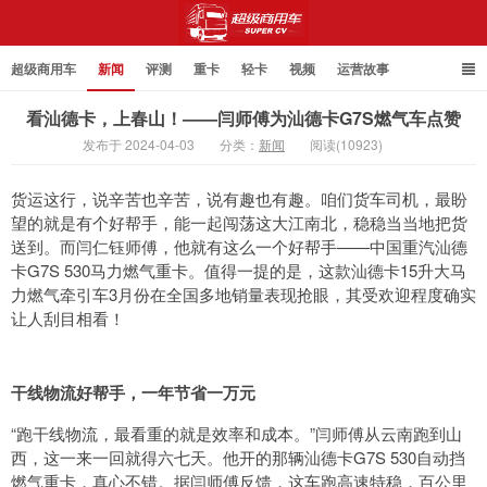
超级商用车
新闻
评测
重卡
轻卡
视频
运营故事
看汕德卡，上春山！——闫师傅为汕德卡G7S燃气车点赞
发布于 2024-04-03
分类：
新闻
阅读(10923)
超级商用车
货运这行，说辛苦也辛苦，说有趣也有趣。咱们货车司机，最盼
望的就是有个好帮手，能一起闯荡这大江南北，稳稳当当地把货
送到。而闫仁钰师傅，他就有这么一个好帮手——中国重汽汕德
卡G7S 530马力燃气重卡。值得一提的是，这款汕德卡15升大马
力燃气牵引车3月份在全国多地销量表现抢眼，其受欢迎程度确实
让人刮目相看！
干线物流好帮手，一年节省一万元
“跑干线物流，最看重的就是效率和成本。”闫师傅从云南跑到山
西，这一来一回就得六七天。他开的那辆汕德卡G7S 530自动挡
燃气重卡，真心不错。据闫师傅反馈，这车跑高速特稳，百公里