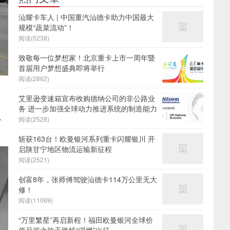
汕耀卡车人 | 中国重汽汕德卡助力中国最大
规模“蔬菜流动”！
阅读(5238)
致敬每一位梦想家！北京重卡上市一周年暨
首届用户梦想盛典即将举行
阅读(2862)
艾里逊变速箱宣布收购德纳公司的非公路业
务 进一步加强全球动力推进系统的制造能力
以
阅读(2528)
斩获163台！欧曼银河系列重卡闪耀银川 开
启陕甘宁地区物流运输新征程
阅读(2521)
创富8年，张师傅驾驶汕德卡114万公里无大
修！
阅读(11069)
“万里繁星”再启新程！福田欧曼银河全球价