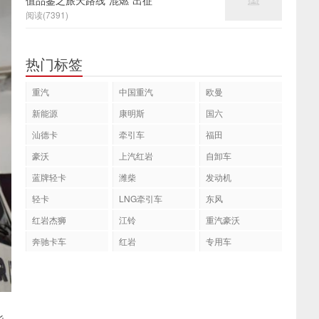
值品鉴之旅天路线“混燃”出征
阅读(7391)
热门标签
重汽
中国重汽
欧曼
新能源
康明斯
国六
汕德卡
牵引车
福田
豪沃
上汽红岩
自卸车
蓝牌轻卡
潍柴
发动机
轻卡
LNG牵引车
东风
红岩杰狮
江铃
重汽豪沃
奔驰卡车
红岩
专用车
些