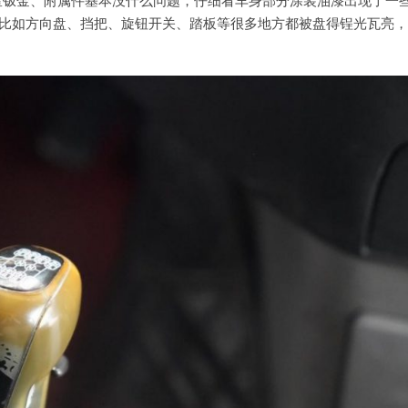
，比如方向盘、挡把、旋钮开关、踏板等很多地方都被盘得锃光瓦亮