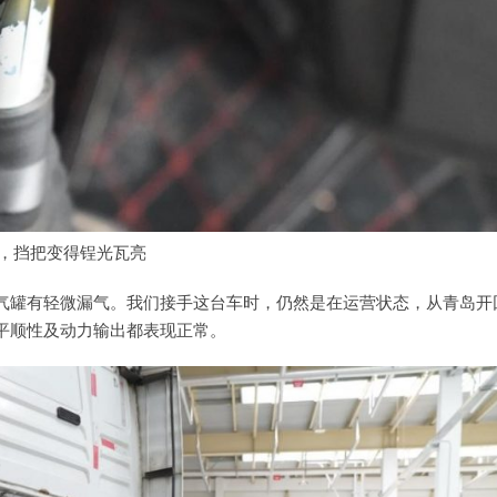
，挡把变得锃光瓦亮
气罐有轻微漏气。我们接手这台车时，仍然是在运营状态，从青岛开
平顺性及动力输出都表现正常。