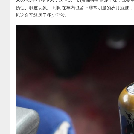
锈蚀、剥皮现象。 时间在车内也留下非常明显的岁月痕迹
见这台车经历了多少奔波。