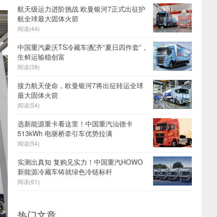
航天级运力进阶挑战 欧曼银河7正式出征护
航全球最大固体火箭
阅读(44)
中国重汽豪沃TS冷藏车|配齐“夏日四件套”，
生鲜运输稳创富
阅读(38)
接力航天使命，欧曼银河7将出征转运全球
最大固体火箭
阅读(54)
选新能源重卡看这里！中国重汽汕德卡
513kWh 电驱桥牵引车优势拉满
阅读(54)
实测出真知 复购见实力！中国重汽HOWO
新能源冷藏车铸就绿色冷链标杆
阅读(61)
热门文章