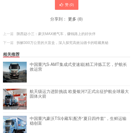
赞 (
0
)
分享到：
更多
(
0
)
上一篇
陕西赵小三：豪沃MAX燃气车，赚钱路上的好伙伴
下一篇
拆解300万公里的大盲盒，深入探究高效汕德卡的暗藏奥秘
相关推荐
中国重汽S-AMT集成式变速箱|精工淬炼工艺，护航长
效运营
航天级运力进阶挑战 欧曼银河7正式出征护航全球最大
固体火箭
中国重汽豪沃TS冷藏车|配齐“夏日四件套”，生鲜运输
稳创富