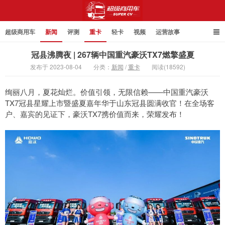
超级商用车
新闻
评测
重卡
轻卡
视频
运营故事
冠县沸腾夜 | 267辆中国重汽豪沃TX7燃擎盛夏
发布于 2023-08-04
分类：
新闻
/
重卡
阅读(18592)
超级商用车
绚丽八月，夏花灿烂。价值引领，无限信赖——中国重汽豪沃
TX7冠县星耀上市暨盛夏嘉年华于山东冠县圆满收官！在全场客
户、嘉宾的见证下，豪沃TX7携价值而来，荣耀发布！