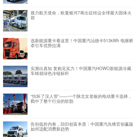
接力航天使命，欧曼银河7将出征转运全球最大固体火
箭
选新能源重卡看这里！中国重汽汕德卡513kWh 电驱桥
牵引车优势拉满
实测出真知 复购见实力！中国重汽HOWO新能源冷藏
车铸就绿色冷链标杆
“怕坏了没人管”——一个陕北女老板的电动重卡选择，
戳中了整个行业的软肋
告别低价内卷，回归创富本质：中国重汽先锋官创赢版
如何适配消费新趋势