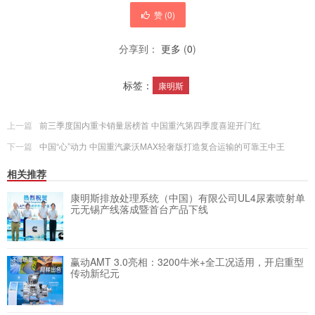
赞 (
0
)
分享到：
更多
(
0
)
标签：
康明斯
上一篇
前三季度国内重卡销量居榜首 中国重汽第四季度喜迎开门红
下一篇
中国“心”动力 中国重汽豪沃MAX轻奢版打造复合运输的可靠王中王
相关推荐
康明斯排放处理系统（中国）有限公司UL4尿素喷射单
元无锡产线落成暨首台产品下线
赢动AMT 3.0亮相：3200牛米+全工况适用，开启重型
传动新纪元