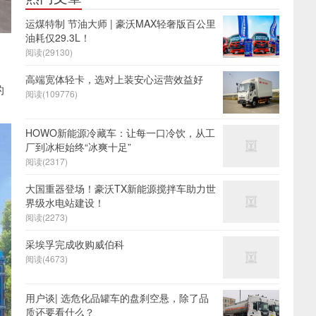
运煤特制 节油大师 | 豪沃MAX轻奢版百公里
油耗仅29.3L！
阅读(29130)
高端宽体轻卡，选对上装安心运营效益好
的
阅读(109776)
HOWO新能源冷藏车：让每一口冷饮，从工
厂到冰柜始终“冰爽十足”
阅读(2317)
大国重器登场！豪沃TX新能源搅拌车助力世
界级水电站建设！
阅读(2273)
采埃孚完成收购威伯科
阅读(4673)
用户谈| 选危化品罐车的盘刹空悬，除了品
质还要看什么？