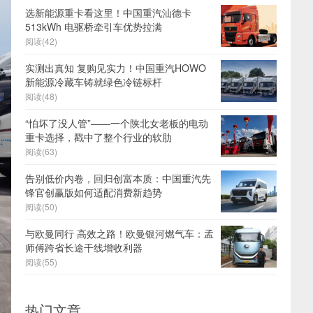
选新能源重卡看这里！中国重汽汕德卡
513kWh 电驱桥牵引车优势拉满
阅读(42)
实测出真知 复购见实力！中国重汽HOWO
新能源冷藏车铸就绿色冷链标杆
阅读(48)
“怕坏了没人管”——一个陕北女老板的电动
重卡选择，戳中了整个行业的软肋
阅读(63)
告别低价内卷，回归创富本质：中国重汽先
锋官创赢版如何适配消费新趋势
阅读(50)
与欧曼同行 高效之路！欧曼银河燃气车：孟
师傅跨省长途干线增收利器
阅读(55)
热门文章