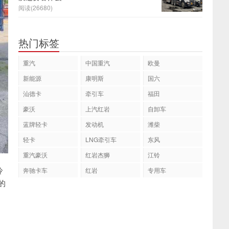
阅读(26680)
热门标签
重汽
中国重汽
欧曼
新能源
康明斯
国六
汕德卡
牵引车
福田
豪沃
上汽红岩
自卸车
蓝牌轻卡
发动机
潍柴
轻卡
LNG牵引车
东风
重汽豪沃
红岩杰狮
江铃
冷
奔驰卡车
红岩
专用车
的