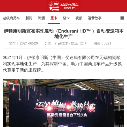
超级商用车
新闻
评测
重卡
轻卡
视频
运营故事
伊顿康明斯宣布实现赢动（Endurant HD™ ）自动变速箱本
地化生产
发布于 2021-02-20
分类：
产品技术
/
物流
/
重卡
阅读(35821)
超级商用车
2021年1月，伊顿康明斯（中国）变速箱有限公司在无锡如期顺
利实现本地化生产，为其深耕中国、助力中国商用车产品升级换
代奠定了新的里程碑。