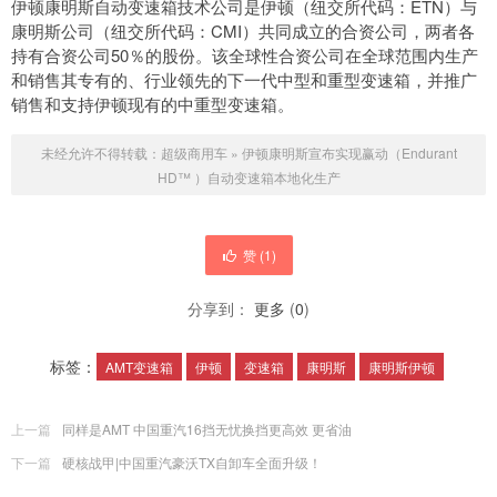
伊顿康明斯自动变速箱技术公司是伊顿（纽交所代码：ETN）与
康明斯公司（纽交所代码：CMI）共同成立的合资公司，两者各
持有合资公司50％的股份。该全球性合资公司在全球范围内生产
和销售其专有的、行业领先的下一代中型和重型变速箱，并推广
销售和支持伊顿现有的中重型变速箱。
未经允许不得转载：
超级商用车
»
伊顿康明斯宣布实现赢动（Endurant
HD™ ）自动变速箱本地化生产
赞 (
1
)
分享到：
更多
(
0
)
标签：
AMT变速箱
伊顿
变速箱
康明斯
康明斯伊顿
上一篇
同样是AMT 中国重汽16挡无忧换挡更高效 更省油
下一篇
硬核战甲|中国重汽豪沃TX自卸车全面升级！