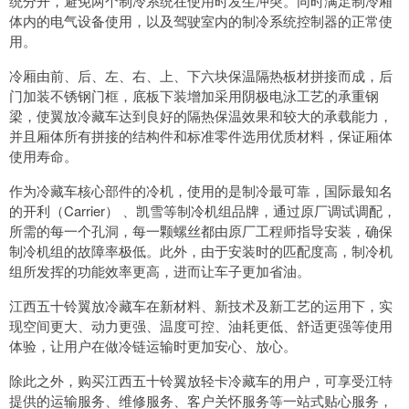
统分开，避免两个制冷系统在使用时发生冲突。同时满足制冷厢
体内的电气设备使用，以及驾驶室内的制冷系统控制器的正常使
用。
冷厢由前、后、左、右、上、下六块保温隔热板材拼接而成，后
门加装不锈钢门框，底板下装增加采用阴极电泳工艺的承重钢
梁，使翼放冷藏车达到良好的隔热保温效果和较大的承载能力，
并且厢体所有拼接的结构件和标准零件选用优质材料，保证厢体
使用寿命。
作为冷藏车核心部件的冷机，使用的是制冷最可靠，国际最知名
的开利（Carrier） 、凯雪等制冷机组品牌，通过原厂调试调配，
所需的每一个孔洞，每一颗螺丝都由原厂工程师指导安装，确保
制冷机组的故障率极低。此外，由于安装时的匹配度高，制冷机
组所发挥的功能效率更高，进而让车子更加省油。
江西五十铃翼放冷藏车在新材料、新技术及新工艺的运用下，实
现空间更大、动力更强、温度可控、油耗更低、舒适更强等使用
体验，让用户在做冷链运输时更加安心、放心。
除此之外，购买江西五十铃翼放轻卡冷藏车的用户，可享受江特
提供的运输服务、维修服务、客户关怀服务等一站式贴心服务，