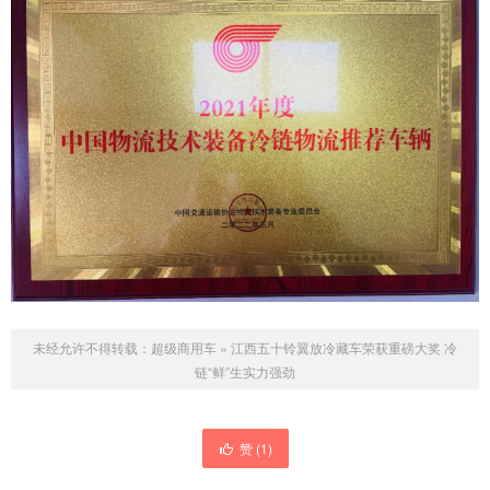
未经允许不得转载：
超级商用车
»
江西五十铃翼放冷藏车荣获重磅大奖 冷
链“鲜”生实力强劲
赞 (
1
)