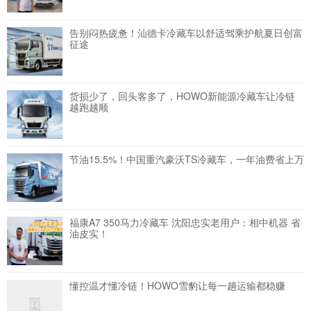
告别闷热疲惫！汕德卡冷藏车以舒适驾乘护航夏日创富
征途
货损少了，回头客多了，HOWO新能源冷藏车让冷链
越跑越顺
节油15.5%！中国重汽豪沃TS冷藏车，一年油费省上万
福康A7 350马力冷藏车 沈阳忠实老用户：相中机器 省
油皮实！
懂控温才懂冷链！HOWO雪豹让每一趟运输都稳赚