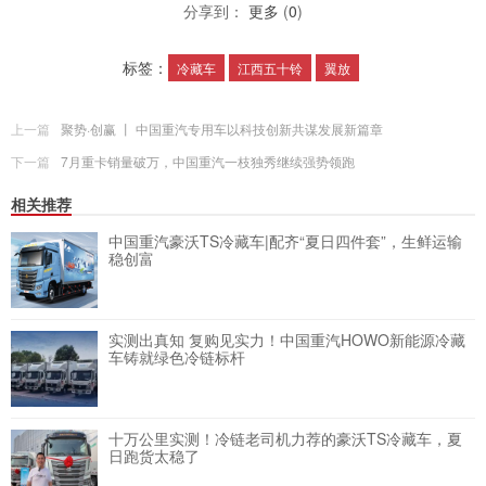
分享到：
更多
(
0
)
标签：
冷藏车
江西五十铃
翼放
上一篇
聚势·创赢 丨 中国重汽专用车以科技创新共谋发展新篇章
下一篇
7月重卡销量破万，中国重汽一枝独秀继续强势领跑
相关推荐
中国重汽豪沃TS冷藏车|配齐“夏日四件套”，生鲜运输
稳创富
实测出真知 复购见实力！中国重汽HOWO新能源冷藏
车铸就绿色冷链标杆
十万公里实测！冷链老司机力荐的豪沃TS冷藏车，夏
日跑货太稳了