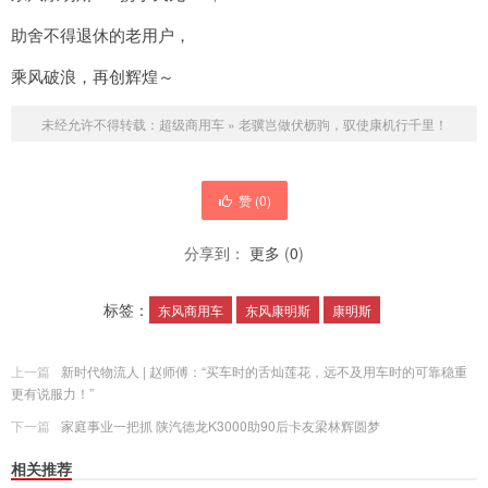
助舍不得退休的老用户，
乘风破浪，再创辉煌～
未经允许不得转载：
超级商用车
»
老骥岂做伏枥驹，驭使康机行千里！
赞 (
0
)
分享到：
更多
(
0
)
标签：
东风商用车
东风康明斯
康明斯
上一篇
新时代物流人 | 赵师傅：“买车时的舌灿莲花，远不及用车时的可靠稳重
更有说服力！”
下一篇
家庭事业一把抓 陕汽德龙K3000助90后卡友梁林辉圆梦
相关推荐