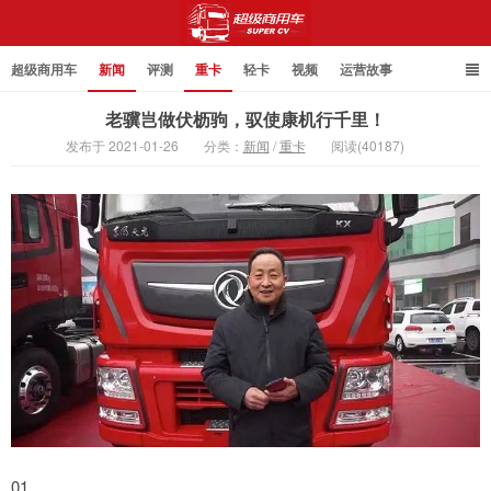
超级商用车
新闻
评测
重卡
轻卡
视频
运营故事
老骥岂做伏枥驹，驭使康机行千里！
发布于 2021-01-26
分类：
新闻
/
重卡
阅读(40187)
超级商用车
01