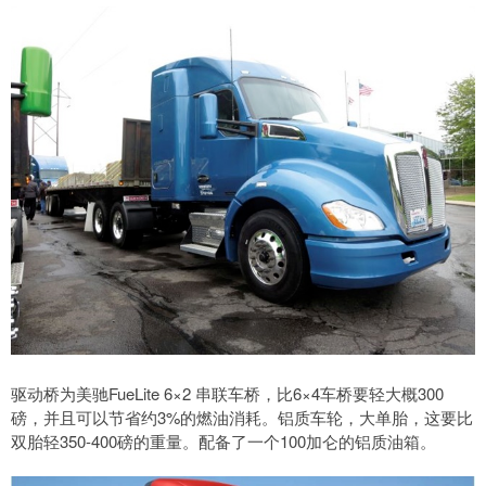
驱动桥为美驰FueLite 6×2 串联车桥，比6×4车桥要轻大概300
磅，并且可以节省约3%的燃油消耗。铝质车轮，大单胎，这要比
双胎轻350-400磅的重量。配备了一个100加仑的铝质油箱。