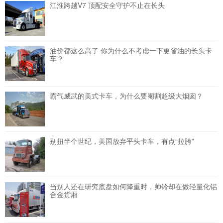
江淮跨越V7 顶配安全守护不止在长头
油价都这么高了 你为什么不考虑一下更省油的长头卡
车？
霸气威武的美式卡车，为什么要阉割超级大烟囱？
别扭半个世纪，美国放弃平头卡车，有点“拉胯”
当别人还在研究底盘如何降重时，帅铃却在做轻量化铝
合金货厢