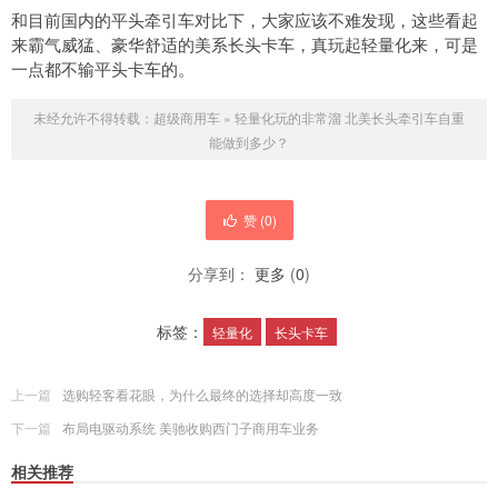
和目前国内的平头牵引车对比下，大家应该不难发现，这些看起
来霸气威猛、豪华舒适的美系长头卡车，真玩起轻量化来，可是
一点都不输平头卡车的。
未经允许不得转载：
超级商用车
»
轻量化玩的非常溜 北美长头牵引车自重
能做到多少？
赞 (
0
)
分享到：
更多
(
0
)
标签：
轻量化
长头卡车
上一篇
选购轻客看花眼，为什么最终的选择却高度一致
下一篇
布局电驱动系统 美驰收购西门子商用车业务
相关推荐