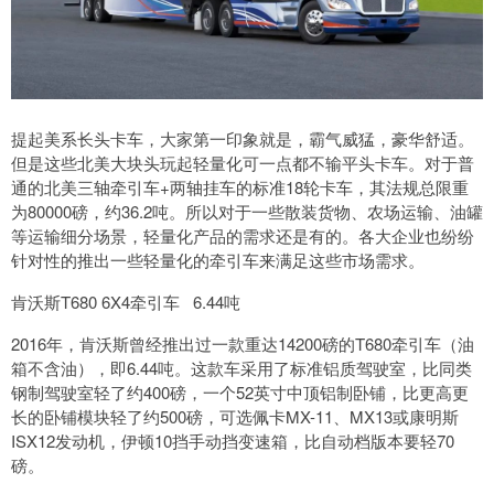
提起美系长头卡车，大家第一印象就是，霸气威猛，豪华舒适。
但是这些北美大块头玩起轻量化可一点都不输平头卡车。对于普
通的北美三轴牵引车+两轴挂车的标准18轮卡车，其法规总限重
为80000磅，约36.2吨。所以对于一些散装货物、农场运输、油罐
等运输细分场景，轻量化产品的需求还是有的。各大企业也纷纷
针对性的推出一些轻量化的牵引车来满足这些市场需求。
肯沃斯T680 6X4牵引车 6.44吨
2016年，肯沃斯曾经推出过一款重达14200磅的T680牵引车（油
箱不含油），即6.44吨。这款车采用了标准铝质驾驶室，比同类
钢制驾驶室轻了约400磅，一个52英寸中顶铝制卧铺，比更高更
长的卧铺模块轻了约500磅，可选佩卡MX-11、MX13或康明斯
ISX12发动机，伊顿10挡手动挡变速箱，比自动档版本要轻70
磅。