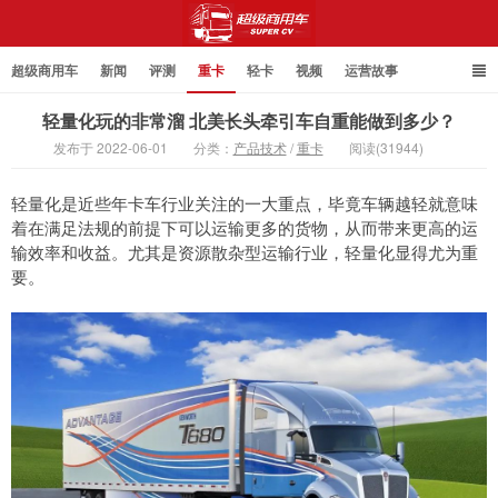
超级商用车
新闻
评测
重卡
轻卡
视频
运营故事
轻量化玩的非常溜 北美长头牵引车自重能做到多少？
发布于 2022-06-01
分类：
产品技术
/
重卡
阅读(31944)
超级商用车
轻量化是近些年卡车行业关注的一大重点，毕竟车辆越轻就意味
着在满足法规的前提下可以运输更多的货物，从而带来更高的运
输效率和收益。尤其是资源散杂型运输行业，轻量化显得尤为重
要。