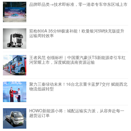
品牌即品类→技术即标准，零一港牵专车华东区域上市
双枪800A 35分钟极速补能！欧曼银河5M快充版提升
运输周转效率
王者风范 创领标杆｜中国重汽豪沃TS新能源牵引车红
河荣耀上市，深度赋能滇南资源运输
聚力三秦绿动未来！16台北京重卡蓝梦7交付 赋能西北
物流低碳转型
HOWO新能源小将：城配运输实力派，从容奔赴每一
趟货运订单