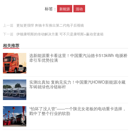
标签：
新能源
混动
上一篇
更短更强悍 奔驰卡车推出第二代电子后视镜
下一篇
伊顿康明斯的传动解决方案 可不只是康明斯+赢动变速箱
相关推荐
选新能源重卡看这里！中国重汽汕德卡513kWh 电驱桥
牵引车优势拉满
实测出真知 复购见实力！中国重汽HOWO新能源冷藏
车铸就绿色冷链标杆
“怕坏了没人管”——一个陕北女老板的电动重卡选择，
戳中了整个行业的软肋