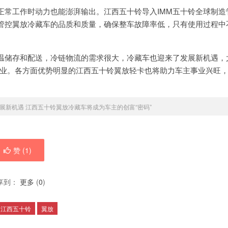
正常工作时动力也能澎湃输出。江西五十铃导入IMM五十铃全球制造
管控翼放冷藏车的品质和质量，确保整车故障率低，只有使用过程中
温储存和配送，冷链物流的需求很大，冷藏车也迎来了发展新机遇，
行业。各方面优势明显的江西五十铃翼放轻卡也将助力车主事业兴旺
展新机遇 江西五十铃翼放冷藏车将成为车主的创富“密码”
赞 (
1
)
享到：
更多
(
0
)
江西五十铃
翼放