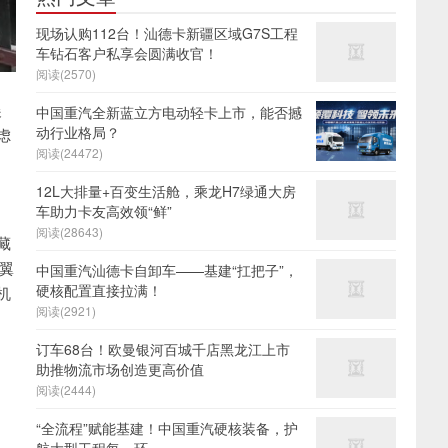
现场认购112台！汕德卡新疆区域G7S工程
车钻石客户私享会圆满收官！
阅读(2570)
展
中国重汽全新蓝立方电动轻卡上市，能否撼
动行业格局？
虑
阅读(24472)
12L大排量+百变生活舱，乘龙H7绿通大房
车助力卡友高效领“鲜”
阅读(28643)
藏
铃翼
中国重汽汕德卡自卸车——基建“扛把子”，
硬核配置直接拉满！
机
阅读(2921)
订车68台！欧曼银河百城千店黑龙江上市
助推物流市场创造更高价值
阅读(2444)
“全流程”赋能基建！中国重汽硬核装备，护