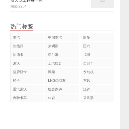
航大型工程每一环
阅读(2254)
热门标签
重汽
中国重汽
欧曼
新能源
康明斯
国六
汕德卡
牵引车
福田
豪沃
上汽红岩
自卸车
蓝牌轻卡
潍柴
发动机
轻卡
LNG牵引车
东风
重汽豪沃
红岩杰狮
江铃
奔驰卡车
红岩
采埃孚