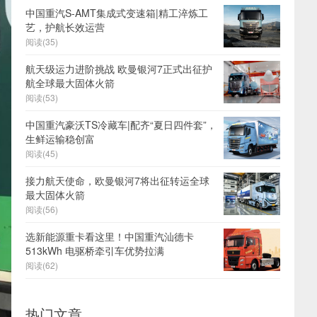
中国重汽S-AMT集成式变速箱|精工淬炼工
艺，护航长效运营
阅读(35)
航天级运力进阶挑战 欧曼银河7正式出征护
航全球最大固体火箭
阅读(53)
中国重汽豪沃TS冷藏车|配齐“夏日四件套”，
生鲜运输稳创富
阅读(45)
接力航天使命，欧曼银河7将出征转运全球
最大固体火箭
阅读(56)
选新能源重卡看这里！中国重汽汕德卡
513kWh 电驱桥牵引车优势拉满
阅读(62)
热门文章