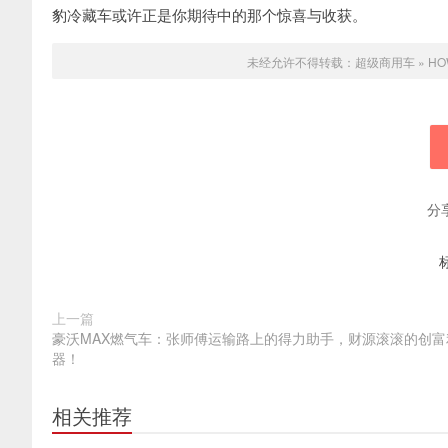
豹冷藏车或许正是你期待中的那个惊喜与收获。
未经允许不得转载：
超级商用车
»
H
分
上一篇
豪沃MAX燃气车：张师傅运输路上的得力助手，财源滚滚的创富
器！
相关推荐