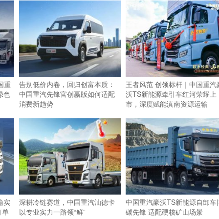
国重
告别低价内卷，回归创富本质：
王者风范 创领标杆｜中国重汽
绿色
中国重汽先锋官创赢版如何适配
沃TS新能源牵引车红河荣耀上
消费新趋势
市，深度赋能滇南资源运输
输实
深耕冷链赛道，中国重汽汕德卡
中国重汽豪沃TS新能源自卸车|
订单
以专业实力一路领“鲜”
碳先锋 适配硬核矿山场景