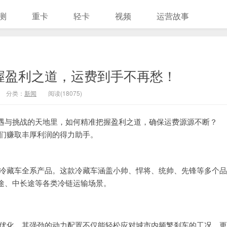
测
重卡
轻卡
视频
运营故事
握盈利之道，运费到手不再愁！
分类：
新闻
阅读(18075)
遇与挑战的天地里，如何精准把握盈利之道，确保运费源源不断？
友们赚取丰厚利润的得力助手。
豹冷藏车全系产品。这款冷藏车涵盖小帅、悍将、统帅、先锋等多个品
途、中长途等各类冷链运输场景。
与优化。其强劲的动力配置不仅能轻松应对城市内频繁刹车的工况，