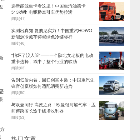
选新能源重卡看这里！中国重汽汕德卡
现
513kWh 电驱桥牵引车优势拉满
阅读(41)
实测出真知 复购见实力！中国重汽HOWO
新能源冷藏车铸就绿色冷链标杆
阅读(46)
“怕坏了没人管”——一个陕北女老板的电动
新
重卡选择，戳中了整个行业的软肋
阅读(63)
告别低价内卷，回归创富本质：中国重汽先
锋官创赢版如何适配消费新趋势
恶
阅读(50)
装
与欧曼同行 高效之路！欧曼银河燃气车：孟
师傅跨省长途干线增收利器
阅读(53)
利方
雪
热门文章