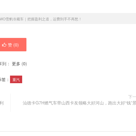
OWO雪豹冷藏车｜把握盈利之道，运费到手不再愁！
赞 (
0
)
享到：
更多
(
0
)
标签：
重汽
下
利
汕德卡G7H燃气车带山西卡友领略大好河山，跑出大好“钱”