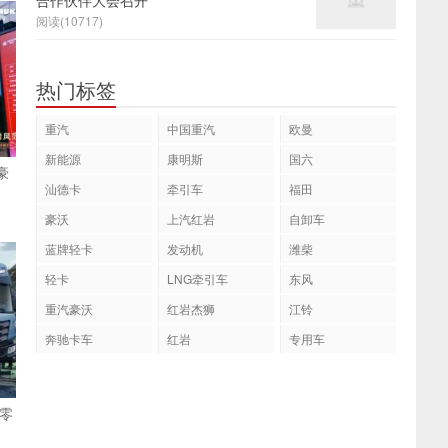
合作伙伴大会召开
阅读(10717)
热门标签
重汽
中国重汽
欧曼
新能源
康明斯
国六
豪
汕德卡
牵引车
福田
豪沃
上汽红岩
自卸车
蓝牌轻卡
发动机
潍柴
轻卡
LNG牵引车
东风
重汽豪沃
红岩杰狮
江铃
奔驰卡车
红岩
专用车
零