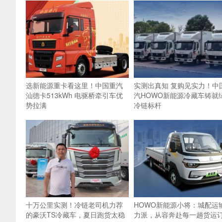
选新能源重卡看这里！中国重汽
实测出真知 复购见实力！中
汕德卡513kWh 电驱桥牵引车优
汽HOWO新能源冷藏车铸就
势拉满
冷链标杆
十万公里实测！冷链老司机力荐
HOWO新能源小将：城配运
的豪沃TS冷藏车，夏日跑货太稳
力派，从容奔赴每一趟货运