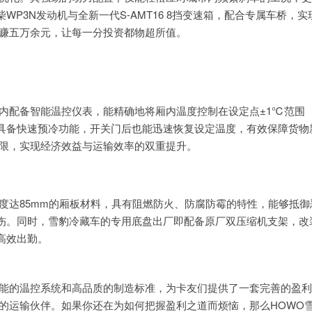
P3N发动机与全新一代S-AMT16 8挡变速箱，配合专属车桥，实
多赚五万余元，让每一分投资都物超所值。
内配备智能温控仪表，能精确地将厢内温度控制在设定点±1℃范围
具备快速预冷功能，开关门后也能迅速恢复设定温度，有效保障货物
局限，实现经济效益与运输效率的双重提升。
度达85mm的厢板材料，具有阻燃防火、防腐防霉的特性，能够抵御
伤。同时，雪豹冷藏车的专用底盘出厂即配备原厂双压缩机支架，改
高效出勤。
智能的温控系统和高品质的制造标准，为卡友们提供了一套完善的盈
的运输伙伴。如果你还在为如何把握盈利之道而烦恼，那么HOWO