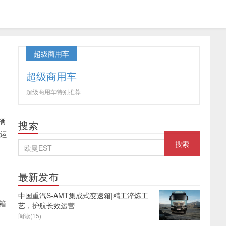
超级商用车
超级商用车
超级商用车特别推荐
辆
搜索
运
最新发布
中国重汽S-AMT集成式变速箱|精工淬炼工
箱
艺，护航长效运营
，
阅读(15)