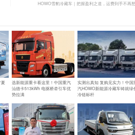
HOWO雪豹冷藏车｜把握盈利之道，运费到手不再
“夏
选新能源重卡看这里！中国重汽
实测出真知 复购见实力！中国
汕德卡513kWh 电驱桥牵引车优
汽HOWO新能源冷藏车铸就绿
势拉满
冷链标杆