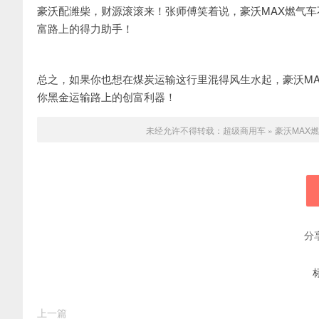
豪沃配潍柴，财源滚滚来！张师傅笑着说，豪沃MAX燃气
富路上的得力助手！
总之，如果你也想在煤炭运输这行里混得风生水起，豪沃M
你黑金运输路上的创富利器！
未经允许不得转载：
超级商用车
»
豪沃MAX
分
上一篇