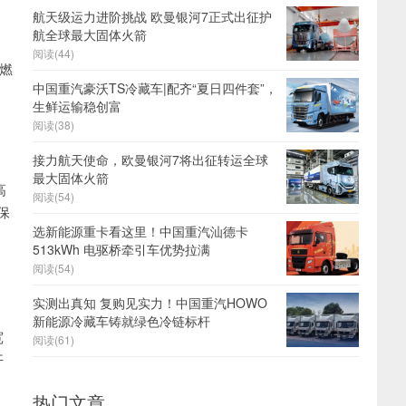
航天级运力进阶挑战 欧曼银河7正式出征护
航全球最大固体火箭
阅读(44)
燃
中国重汽豪沃TS冷藏车|配齐“夏日四件套”，
生鲜运输稳创富
阅读(38)
接力航天使命，欧曼银河7将出征转运全球
最大固体火箭
高
阅读(54)
保
选新能源重卡看这里！中国重汽汕德卡
513kWh 电驱桥牵引车优势拉满
阅读(54)
实测出真知 复购见实力！中国重汽HOWO
新能源冷藏车铸就绿色冷链标杆
宽
阅读(61)
开
热门文章