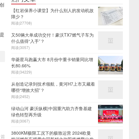
创
【红岩保养小课堂】为什么别人的发动机故
障少？
阅读(27708)
是
又50辆大单成功交付！豪沃TX7燃气子车为
什么值得“入手”？
阅读(3057)
华菱星马跑赢大市 8月份中重卡销量同比增
长80.66%
阅读(34229)
从创造记录到技术领航，黄河H7上市又藏着
哪些“增效大招”？
阅读(2452)
绿动山河 豪沃纵横|中国重汽助力齐鲁基建
绿色转型再升级
阅读(3067)
3800KM极限工况下的极致运营 2024欧曼
一篇