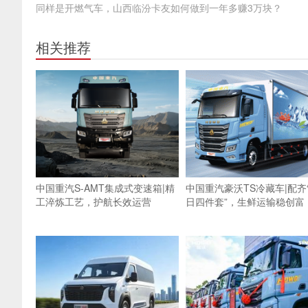
同样是开燃气车，山西临汾卡友如何做到一年多赚3万块？
相关推荐
中国重汽S-AMT集成式变速箱|精
中国重汽豪沃TS冷藏车|配齐
工淬炼工艺，护航长效运营
日四件套”，生鲜运输稳创富