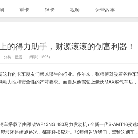
测
重卡
轻卡
视频
运营故事
路上的得力助手，财源滚滚的创富利器！
分类：
新闻
阅读(11896)
傅这样的卡车朋友们赖以谋生的行业。多年来，张师傅驾驶着各种车
辆动力性和安全性的严苛要求。而自从他驾驶上豪沃MAX燃气车后，
载了由潍柴WP13NG 480马力发动机+全新一代S-AMT16变速
续爬坡还是崎岖路况，都能轻松应对。张师傅告诉我们，驾驶这辆车