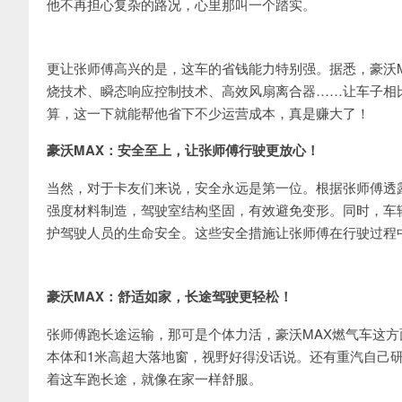
他不再担心复杂的路况，心里那叫一个踏实。
更让张师傅高兴的是，这车的省钱能力特别强。据悉，豪沃
烧技术、瞬态响应控制技术、高效风扇离合器……让车子相比行
算，这一下就能帮他省下不少运营成本，真是赚大了！
豪沃MAX：安全至上，让张师傅行驶更放心！
当然，对于卡友们来说，安全永远是第一位。根据张师傅透露
强度材料制造，驾驶室结构坚固，有效避免变形。同时，车
护驾驶人员的生命安全。这些安全措施让张师傅在行驶过程
豪沃MAX：舒适如家，长途驾驶更轻松！
张师傅跑长途运输，那可是个体力活，豪沃MAX燃气车这方
本体和1米高超大落地窗，视野好得没话说。还有重汽自己
着这车跑长途，就像在家一样舒服。