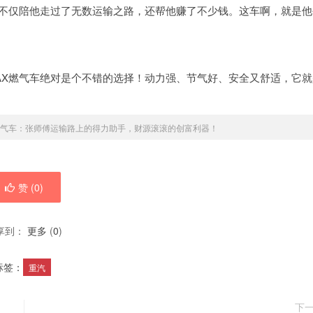
车不仅陪他走过了无数运输之路，还帮他赚了不少钱。这车啊，就是他
AX燃气车绝对是个不错的选择！动力强、节气好、安全又舒适，它就
燃气车：张师傅运输路上的得力助手，财源滚滚的创富利器！
赞 (
0
)
享到：
更多
(
0
)
标签：
重汽
下