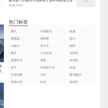
银河燃气车横贯中国新鲜之旅即将燃擎出发
愁！
阅读(2852)
热门标签
重汽
中国重汽
欧曼
新能源
康明斯
国六
汕德卡
牵引车
福田
豪沃
上汽红岩
自卸车
蓝牌轻卡
潍柴
发动机
重
轻卡
LNG牵引车
东风
色
红岩杰狮
江铃
重汽豪沃
奔驰卡车
红岩
专用车