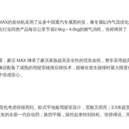
MAX的发动机采用了众多中国重汽专属黑科技，像专属缸内气流优化
业同类产品每百公里节省2.6kg～4.0kg的燃气消耗，张师傅算了
，豪沃 MAX 继承了豪沃家族超高安全性的优良血统，整车采用超
辆还配备了成熟的驾驶室碰撞后移技术，能够在发生碰撞时最大限度
中倍感安心。
面也考虑得很周到。欧式平地板驾驶室设计，宽敞又明亮；2.5米超
研发的全新一代自动挡，换挡平顺，操控起来特别轻松。张师傅说，