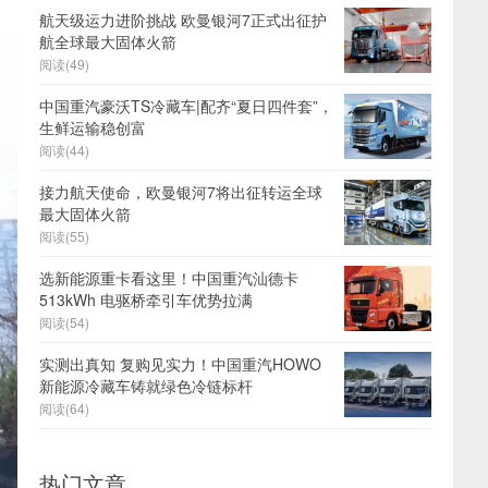
航天级运力进阶挑战 欧曼银河7正式出征护
航全球最大固体火箭
阅读(49)
中国重汽豪沃TS冷藏车|配齐“夏日四件套”，
生鲜运输稳创富
阅读(44)
接力航天使命，欧曼银河7将出征转运全球
最大固体火箭
阅读(55)
选新能源重卡看这里！中国重汽汕德卡
513kWh 电驱桥牵引车优势拉满
阅读(54)
实测出真知 复购见实力！中国重汽HOWO
新能源冷藏车铸就绿色冷链标杆
阅读(64)
热门文章