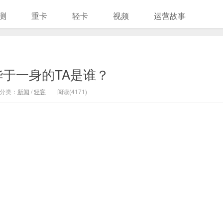
测
重卡
轻卡
视频
运营故事
于一身的TA是谁？
分类：
新闻
/
轻客
阅读(4171)