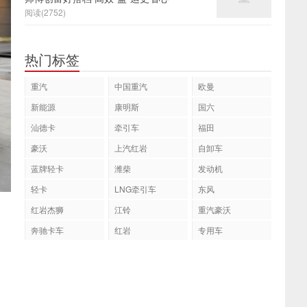
阅读(2752)
热门标签
重汽
中国重汽
欧曼
新能源
康明斯
国六
汕德卡
牵引车
福田
豪沃
上汽红岩
自卸车
蓝牌轻卡
潍柴
发动机
轻卡
LNG牵引车
东风
红岩杰狮
江铃
重汽豪沃
奔驰卡车
红岩
专用车