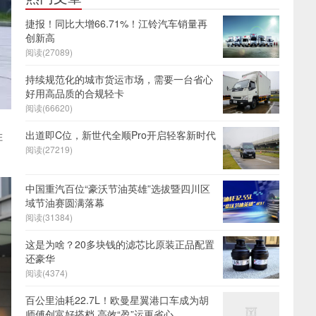
捷报！同比大增66.71%！江铃汽车销量再
创新高
阅读(27089)
持续规范化的城市货运市场，需要一台省心
好用高品质的合规轻卡
阅读(66620)
出道即C位，新世代全顺Pro开启轻客新时代
胜
阅读(27219)
中国重汽百位“豪沃节油英雄”选拔暨四川区
域节油赛圆满落幕
阅读(31384)
这是为啥？20多块钱的滤芯比原装正品配置
还豪华
阅读(4374)
百公里油耗22.7L！欧曼星翼港口车成为胡
师傅创富好搭档 高效“盈”运更省心