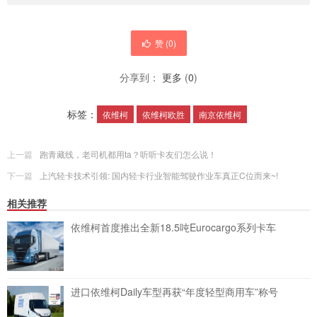
赞 (
0
)
分享到：
更多
(
0
)
标签：
依维柯
依维柯欧胜
南京依维柯
上一篇
跑青藏线，老司机都用ta？听听卡友们怎么说！
下一篇
上汽轻卡技术引领: 国内轻卡行业智能驾驶作业车真正C位而来~!
相关推荐
依维柯首度推出全新18.5吨Eurocargo系列卡车
进口依维柯Daily车型再获“年度轻型商用车”称号