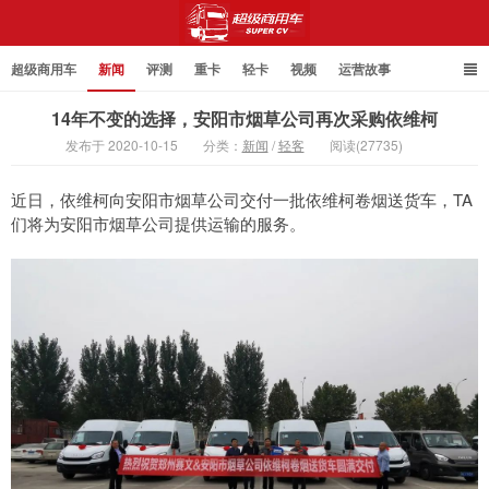
超级商用车
新闻
评测
重卡
轻卡
视频
运营故事
14年不变的选择，安阳市烟草公司再次采购依维柯
发布于 2020-10-15
分类：
新闻
/
轻客
阅读(27735)
超级商用车
近日，依维柯向安阳市烟草公司交付一批依维柯卷烟送货车，TA
们将为安阳市烟草公司提供运输的服务。