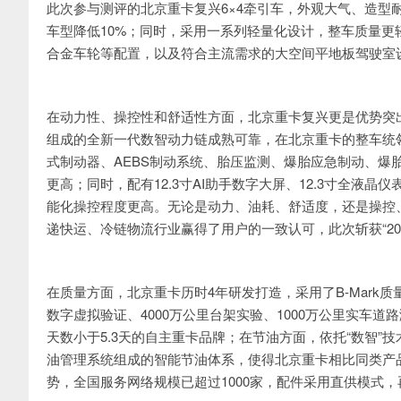
此次参与测评的北京重卡复兴6×4牵引车，外观大气、造型耐
车型降低10%；同时，采用一系列轻量化设计，整车质量更
合金车轮等配置，以及符合主流需求的大空间平地板驾驶室
在动力性、操控性和舒适性方面，北京重卡复兴更是优势突出。搭
组成的全新一代数智动力链成熟可靠，在北京重卡的整车统
式制动器、AEBS制动系统、胎压监测、爆胎应急制动、爆
更高；同时，配有12.3寸AI助手数字大屏、12.3寸全液
能化操控程度更高。无论是动力、油耗、舒适度，还是操控
递快运、冷链物流行业赢得了用户的一致认可，此次斩获“20
在质量方面，北京重卡历时4年研发打造，采用了B-Mark质
数字虚拟验证、4000万公里台架实验、1000万公里实车
天数小于5.3天的自主重卡品牌；在节油方面，依托“数智”技术，北京
油管理系统组成的智能节油体系，使得北京重卡相比同类产
势，全国服务网络规模已超过1000家，配件采用直供模式