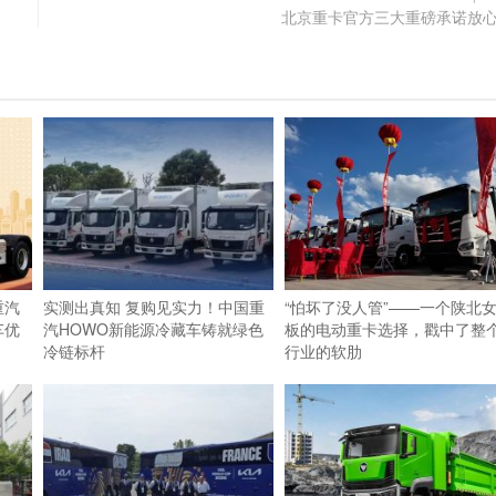
北京重卡官方三大重磅承诺放
重汽
实测出真知 复购见实力！中国重
“怕坏了没人管”——一个陕北
车优
汽HOWO新能源冷藏车铸就绿色
板的电动重卡选择，戳中了整
冷链标杆
行业的软肋