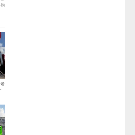
心购
女老
个