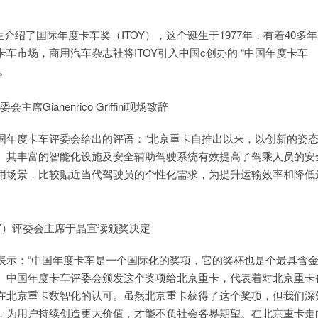
ini先生介绍了国际年度卡车奖（ITOY），这个诞生于1977年，有着40多
市场，商用汽车杂志社将ITOY引入中国c创办的 “中国年度卡车
。
席Gianenrico Griffini现场致辞
国年度卡车评委会给出的评语：“北京重卡自推出以来，以创新的姿
。其丰富的智能化设施及安全辅助驾驶系统有效提高了驾乘人员的安
用场景，比较贴近当代驾驶员的个性化需求，为提升运输效率和降低
Y）评委会主席于晶宣读颁奖决定
表示：“中国年度卡车是一个国际化的奖项，它的奖杯也是个最具含
。中国年度卡车评委会颁发这个奖项给北京重卡，代表着对北京重卡
在北京重卡数智化的认可。虽然北京重卡获得了这个奖项，但我们深
，为用户持续创造更大价值，才能不负社会各界期望。在北京重卡走