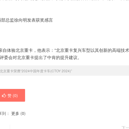
播部总监徐向明发表获奖感言
riffini亲自体验北京重卡，他表示：“北京重卡复兴车型以其创新的高端技
，评委会对北京重卡提出了中肯的提升建议。
北京重卡荣膺“2024中国年度卡车(CTOY 2024)”
赞 (
0
)
享到：
更多
(
0
)
下