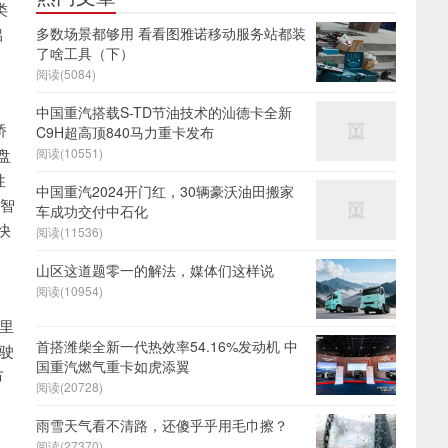
类
铝
多数场景都够用 看看图雅诺移动服务站都装
了啥工具（下）
阅读(5084)
中国重汽搭载S-TD节油技术的汕德卡全新
桥
C9H超高顶840马力重卡发布
盘
阅读(10551)
性
中国重汽2024开门红，30辆豪沃油田搬家
，智
车成功交付中石化
快
阅读(11536)
山区这道题零一的解法，媒体们这样说
阅读(10954)
公里
首搭潍柴全新一代热效率54.16%发动机 中
停驶
国重汽燃气重卡如虎添翼
节
阅读(20728)
雨雪天气看不清路，还傻乎乎用毛巾擦？
阅读(27370)