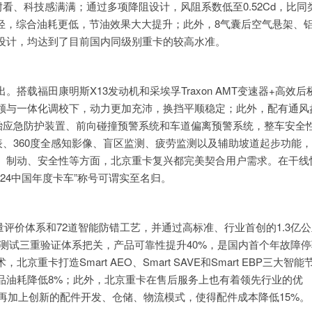
看、科技感满满；通过多项降阻设计，风阻系数低至0.52Cd，比同
轻，综合油耗更低，节油效果大大提升；此外，8气囊后空气悬架、
设计，均达到了目前国内同级别重卡的较高水准。
载福田康明斯X13发动机和采埃孚Traxon AMT变速器+高效后
领与一体化调校下，动力更加充沛，换挡平顺稳定；此外，配有通风
胎应急防护装置、前向碰撞预警系统和车道偏离预警系统，整车安全
晶仪表、360度全感知影像、盲区监测、疲劳监测以及辅助坡道起步功能
、制动、安全性等方面，北京重卡复兴都完美契合用户需求。在干线
24中国年度卡车”称号可谓实至名归。
量评价体系和72道智能防错工艺，并通过高标准、行业首创的1.3亿
道路测试三重验证体系把关，产品可靠性提升40%，是国内首个年故障
重卡打造Smart AEO、Smart SAVE和Smart EBP三大智能
品油耗降低8%；此外，北京重卡在售后服务上也有着领先行业的优
，再加上创新的配件开发、仓储、物流模式，使得配件成本降低15%。