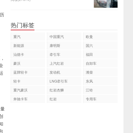
年历
热门标签
重汽
中国重汽
欧曼
新能源
康明斯
国六
汕德卡
牵引车
福田
态，
豪沃
上汽红岩
自卸车
全
运
蓝牌轻卡
发动机
潍柴
轻卡
LNG牵引车
东风
重汽豪沃
红岩杰狮
江铃
奔驰卡车
红岩
专用车
金量
创
知
向