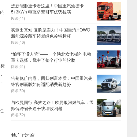
选新能源重卡看这里！中国重汽汕德卡
境内
513kWh 电驱桥牵引车优势拉满
阅读(41)
实测出真知 复购见实力！中国重汽HOWO
新能源冷藏车铸就绿色冷链标杆
阅读(46)
“怕坏了没人管”——一个陕北女老板的电动
重卡选择，戳中了整个行业的软肋
对标
阅读(61)
)、
告别低价内卷，回归创富本质：中国重汽先
上
锋官创赢版如何适配消费新趋势
阅读(50)
与欧曼同行 高效之路！欧曼银河燃气车：孟
师傅跨省长途干线增收利器
性
阅读(52)
热门文章