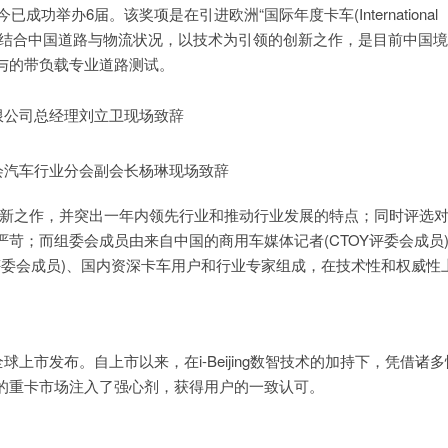
功举办6届。该奖项是在引进欧洲“国际年度卡车(International
经验的基础上，结合中国道路与物流状况，以技术为引领的创新之作，是目前中国
与的带负载专业道路测试。
限公司总经理刘立卫现场致辞
会汽车行业分会副会长杨琳现场致辞
的创新之作，并突出一年内领先行业和推动行业发展的特点；同时评选
苛；而组委会成员由来自中国的商用车媒体记者(CTOY评委会成员
e Year Jury评委会成员)、国内资深卡车用户和行业专家组成，在技术性和权威性
上市发布。自上市以来，在i-Beijing数智技术的加持下，凭借诸多
的重卡市场注入了强心剂，获得用户的一致认可。