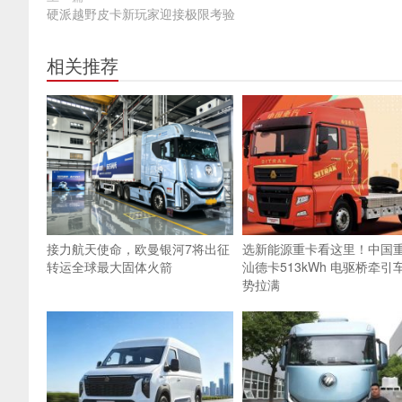
硬派越野皮卡新玩家迎接极限考验
相关推荐
接力航天使命，欧曼银河7将出征
选新能源重卡看这里！中国
转运全球最大固体火箭
汕德卡513kWh 电驱桥牵引
势拉满