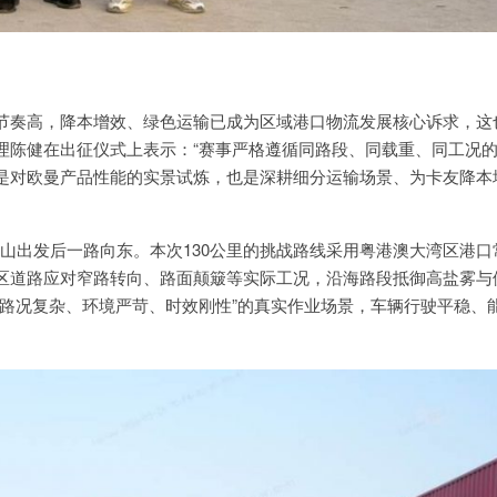
节奏高，降本增效、绿色运输已成为区域港口物流发展核心诉求，这
理陈健在出征仪式上表示：“赛事严格遵循同路段、同载重、同工况
是对欧曼产品性能的实景试炼，也是深耕细分运输场景、为卡友降本
山出发后一路向东。本次130公里的挑战路线采用粤港澳大湾区港口
区道路应对窄路转向、路面颠簸等实际工况，沿海路段抵御高盐雾与
路况复杂、环境严苛、时效刚性”的真实作业场景，车辆行驶平稳、