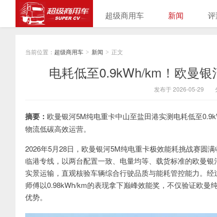
超级商用车
新闻
评
当前位置：
超级商用车
新闻
正文
>
>
电耗低至0.9kWh/km！欧
发布于 2026-05-29
摘要：
欧曼银河5M纯电重卡中山至盐田港实测电耗低至0.9
物流低碳高效运营。
2026年5月28日，欧曼银河5M纯电重卡极效能耗挑战赛圆
临港专线，以两台配置一致、电量均等、载货标准的欧曼银河5
实景运输，直观核验车辆综合行驶品质与能耗管控能力。经过全
师傅以0.98kWh/km的表现拿下巅峰效能奖，不仅验证欧
优势。