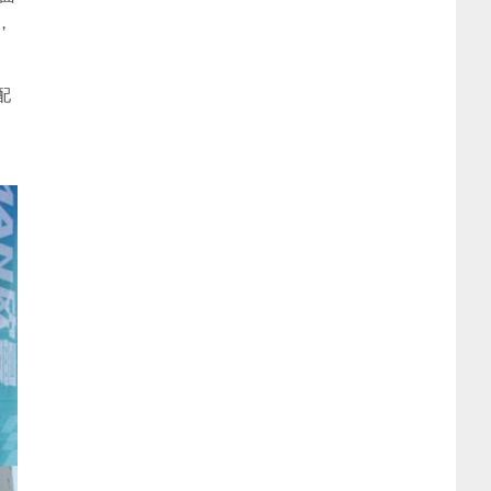
，
配
，