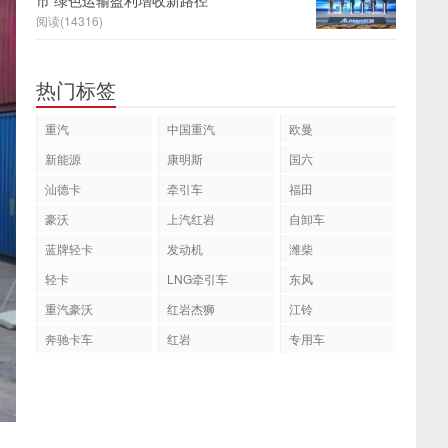
市 绿色运输盈利增收新路径
阅读(14316)
热门标签
重汽
中国重汽
欧曼
新能源
康明斯
国六
汕德卡
牵引车
福田
豪沃
上汽红岩
自卸车
蓝牌轻卡
发动机
潍柴
轻卡
LNG牵引车
东风
重汽豪沃
红岩杰狮
江铃
奔驰卡车
红岩
专用车