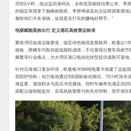
历经2小时，抵达盐田港码头，全程优异能耗结果公布。李师傅凭借
的稳定表现拿下巅峰效能奖。李师傅谈及此次征程很客观地
都给咱们卡友省钱，这就是实打实的赚钱好帮手。”
电驱赋能高效出行 定义港区高效营运标准
聚焦湾区临港运输赛道，锚定绿色物流发展格局，欧曼以13
核验，两辆车均取得超低能耗成绩，不仅展现出整车高效节
频繁等行业痛点，为大湾区港口电动化转型提供成熟可落地
针对沿海港口复杂环境，欧曼银河5M纯电重卡搭建了远超国标的
层防护结构；动力电池通过3倍国标振动测试、72小时深水浸
海盐雾、潮湿积水与高压冲洗腐蚀。同时车辆率先满足202
搭配云端智能监控，实现风险预警与热失控抑制，筑牢港区