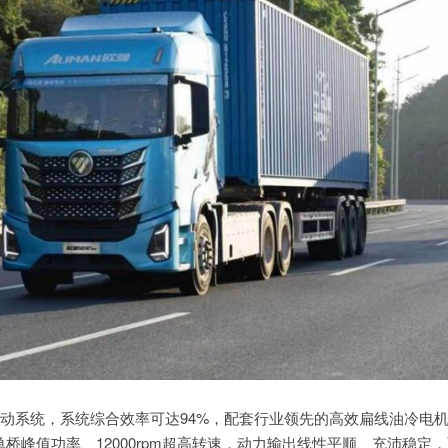
动系统，系统综合效率可达94%，配套行业领先的高效扁线油冷电
单桥峰值功率、12000rpm超高转速，动力输出线性平顺、充沛稳定