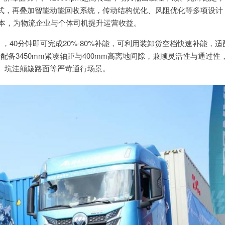
式，再叠加智能动能回收系统，传动结构优化、风阻优化等多项设计
成本，为物流企业与个体司机提升运营收益。
，40分钟即可完成20%-80%补能，可利用装卸货空档快速补能，适
配备3450mm紧凑轴距与400mm高离地间隙，兼顾灵活性与通过性
、坑洼颠簸路面等严苛通行场景。