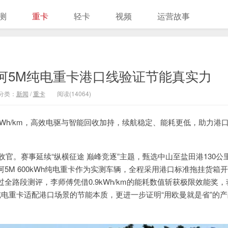
测
重卡
轻卡
视频
运营故事
曼银河5M纯电重卡港口线验证节能真实力
分类：
新闻
/
重卡
阅读(14064)
kWh/km，高效电驱与智能回收加持，续航稳定、能耗更低，助力港
满收官。赛事延续“纵横征途 巅峰竞逐”主题，甄选中山至盐田港130公
M 600kWh纯电重卡作为实测车辆，全程采用港口标准拖挂货箱
路段测评，李师傅凭借0.9kWh/km的能耗数值斩获极限效能奖，
曼纯电重卡适配港口场景的节能本质，更进一步证明“用欧曼就是省”的