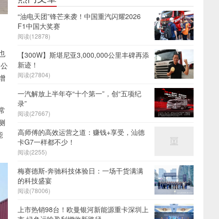
“油电天团”锋芒来袭！中国重汽闪耀2026
F1中国大奖赛
阅读(12878)
也
【300W】斯堪尼亚3,000,000公里丰碑再添
新迹！
的公
阅读(27804)
增
一汽解放上半年夺“十个第一”，创“五项纪
录”
常
阅读(27667)
侧
高师傅的高效运营之道：赚钱+享受，汕德
能
卡G7一样都不少！
阅读(2255)
梅赛德斯-奔驰科技体验日：一场干货满满
的科技盛宴
阅读(78006)
上市热销98台！欧曼银河新能源重卡深圳上