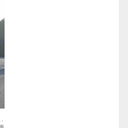
机，
，面