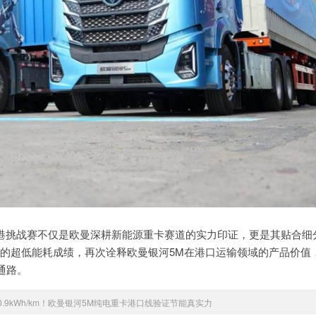
田港挑战赛不仅是欧曼深耕新能源重卡赛道的实力印证，更是其贴合细
卡的超低能耗成绩，再次诠释欧曼银河5M在港口运输领域的产品价值
通路。
.9kWh/km！欧曼银河5M纯电重卡港口线验证节能真实力