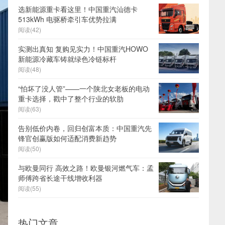
选新能源重卡看这里！中国重汽汕德卡
513kWh 电驱桥牵引车优势拉满
阅读(42)
实测出真知 复购见实力！中国重汽HOWO
新能源冷藏车铸就绿色冷链标杆
阅读(48)
“怕坏了没人管”——一个陕北女老板的电动
重卡选择，戳中了整个行业的软肋
阅读(63)
告别低价内卷，回归创富本质：中国重汽先
锋官创赢版如何适配消费新趋势
阅读(50)
与欧曼同行 高效之路！欧曼银河燃气车：孟
师傅跨省长途干线增收利器
阅读(55)
热门文章