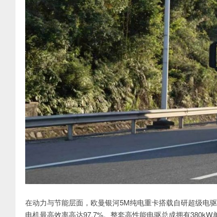
在动力与节能层面，欧曼银河5M纯电重卡搭载自研超级电驱
电机最高效率高达97.7%。整套高性能电驱总成拥有380kW