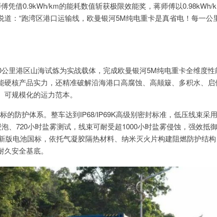
0.9kWh/km的能耗数值斩获极限效能奖，蒋师傅以0.98kWh/k
说道：“跑湾区港口运输线，欧曼银河5M纯电重卡是真省电！每一公
0公里港区山海试炼为实战载体，完成欧曼银河5M纯电重卡全维度性
能硬核产品实力，还精准破解沿海港口高腐蚀、高颠簸、多积水、启
、可规模化的运力范本。
防护体系。整车达到IP68/IP69K高级别密封标准，低压线束采
泡、720小时盐雾测试，线束可耐受超1000小时盐雾侵蚀，强效抵
5新版电池国标，依托气凝胶隔热材料、纳米灭火片构建阻燃防护结构
耐久安全基底。