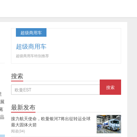
超级商用车
超级商用车
超级商用车特别推荐
口
搜索
里
开展
最新发布
蒋
产品
接力航天使命，欧曼银河7将出征转运全球
最大固体火箭
阅读(34)