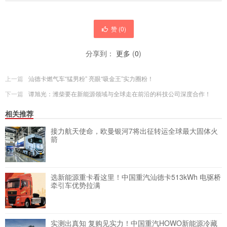
赞 (
0
)
分享到：
更多
(
0
)
上一篇
汕德卡燃气车“猛男粉” 亮眼“吸金王”实力圈粉！
下一篇
谭旭光：潍柴要在新能源领域与全球走在前沿的科技公司深度合作！
相关推荐
接力航天使命，欧曼银河7将出征转运全球最大固体火
箭
选新能源重卡看这里！中国重汽汕德卡513kWh 电驱桥
牵引车优势拉满
实测出真知 复购见实力！中国重汽HOWO新能源冷藏