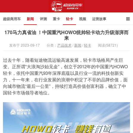
超级商用车
新闻
评测
重卡
轻卡
视频
运营故事
170马力真省油 ！中国重汽HOWO统帅轻卡动力升级澎湃而
来
发布于 2023-09-17
分类：
产品技术
/
新闻
/
轻卡
阅读(58721)
超级商用车
过去十年，随着短途物流运输高速发展，轻卡市场格局产生巨
变。正所谓“大浪淘沙始见金”，创立于2012年的中国重汽HOWO
轻卡，依托中国重汽93年深厚底蕴以及行业一流的科技创新实
力，十一年来，在行业发展的浪潮中积淀了不菲的品牌价值，面
向城市物流“最后一公里”，持续打造高价值创富利器，确立了中
国轻卡市场领导者地位。