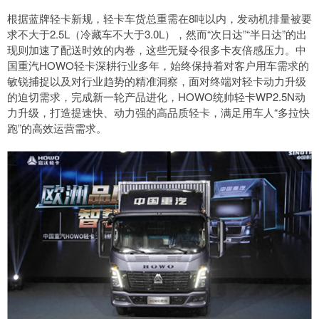
根据蓝牌轻卡新规，轻卡车货总重需在8吨以内，发动机排量被要
求不大于2.5L（冷藏车不大于3.0L），然而“次日达”“半日达”的出
现则加速了配送时效的内卷，这些无疑令很多卡友倍感压力。中
国重汽HOWO轻卡深耕行业多年，始终保持着对客户用车需求的
敏锐捕捉以及对行业趋势的精准洞察，面对终端对轻卡动力升级
的迫切需求，完成新一轮产品进化，HOWO统帅轻卡WP2.5N动
力升级，打造提速快、动力强的高品质轻卡，满足用车人“多拉快
跑”的高效运营需求。