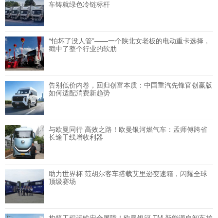
车铸就绿色冷链标杆
“怕坏了没人管”——一个陕北女老板的电动重卡选择，
戳中了整个行业的软肋
告别低价内卷，回归创富本质：中国重汽先锋官创赢版
如何适配消费新趋势
与欧曼同行 高效之路！欧曼银河燃气车：孟师傅跨省
长途干线增收利器
助力世界杯 范胡尔客车搭载艾里逊变速箱，闪耀全球
顶级赛场
构筑工程运输安全屏障！欧曼银河 TM 新能源自卸车护