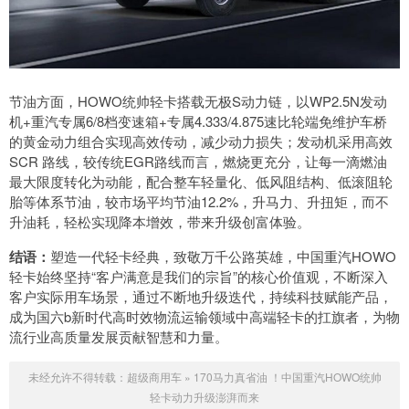
节油方面，HOWO统帅轻卡搭载无极S动力链，以WP2.5N发动
机+重汽专属6/8档变速箱+专属4.333/4.875速比轮端免维护车桥
的黄金动力组合实现高效传动，减少动力损失；发动机采用高效
SCR 路线，较传统EGR路线而言，燃烧更充分，让每一滴燃油
最大限度转化为动能，配合整车轻量化、低风阻结构、低滚阻轮
胎等体系节油，较市场平均节油12.2%，升马力、升扭矩，而不
升油耗，轻松实现降本增效，带来升级创富体验。
结语：
塑造一代轻卡经典，致敬万千公路英雄，中国重汽HOWO
轻卡始终坚持“客户满意是我们的宗旨”的核心价值观，不断深入
客户实际用车场景，通过不断地升级迭代，持续科技赋能产品，
成为国六b新时代高时效物流运输领域中高端轻卡的扛旗者，为物
流行业高质量发展贡献智慧和力量。
未经允许不得转载：
超级商用车
»
170马力真省油 ！中国重汽HOWO统帅
轻卡动力升级澎湃而来