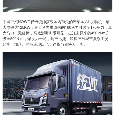
中国重汽HOWO轻卡统帅搭载国内顶尖的潍柴国六b发动机，最
大功率达125KW，最大马力由原来的160马力升级至170马力，真
大马力，无虚标，高效澎湃肉眼可见；扭矩由原来的450 N·m升
级至500N·m，爆发力十足，响应迅捷，轻松应对城市复杂工况，
起步、加速、爬坡表现出色，送货当然快人一步。