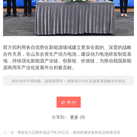
双方拟利用各自优势在新能源领域建立更加全面的、深度的战略
合作关系，在山东合资生产动力电池，建设动力电池研发制造基
地，持续强化新能源产业链、创新链、价值链，为推动我国新能
源商用车产业化发展作出积极贡献。
未经允许不得转载：
超级商用车
»
潍柴动力与比亚迪签署战略合作协议
赞 (
0
)
分享到：
更多
(
0
)
上一篇
潍柴动力品牌价值达706.24亿元，奏响机械设备制造品牌最强音