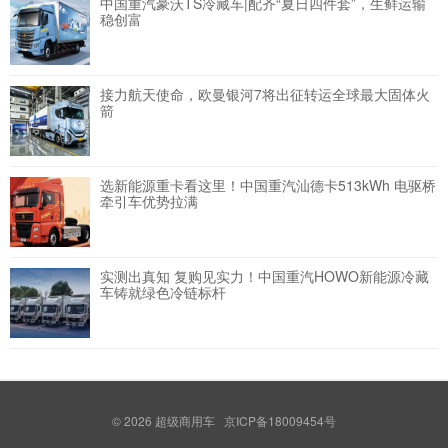
中国重汽豪沃TS冷藏车|配齐“夏日四件套”，生鲜运输
稳创富
接力航天使命，欧曼银河7将出征转运全球最大固体火
箭
选新能源重卡看这里！中国重汽汕德卡513kWh 电驱桥
牵引车优势拉满
实测出真知 复购见实力！中国重汽HOWO新能源冷藏
车铸就绿色冷链标杆
© 2026
超级商用车
京ICP备18009454号