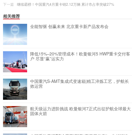
下一篇
继续霸榜！中国重汽4月重卡销2.12万辆 累计市占率突破27%
相关推荐
全能智驱 创赢未来 北京重卡新产品发布会
降低15%–20%管理成本！欧曼银河5 HWP重卡交付客
户 尽显“赢”运实力
中国重汽S-AMT集成式变速箱|精工淬炼工艺，护航长
效运营
航天级运力进阶挑战 欧曼银河7正式出征护航全球最大
固体火箭