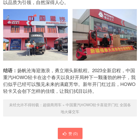
以品质为引领，自然深得人心。
结语：
扬帆沧海迎激浪，勇立潮头新航程。2023全新启程，中国
重汽HOWO轻卡在这个春天以良好开局种下一颗蓬勃的种子，我
们似乎已经可以预见未来的满庭芳华。新年开门红过后，HOWO
轻卡又会创下怎样的佳绩，让我们拭目以待。
未经允许不得转载：
超级商用车
»
中国重汽HOWO轻卡喜迎开门红 全国各
地火爆交车
赞 (
0
)