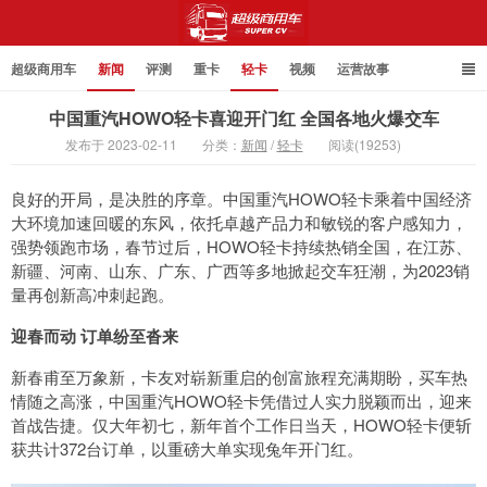
超级商用车
新闻
评测
重卡
轻卡
视频
运营故事
中国重汽HOWO轻卡喜迎开门红 全国各地火爆交车
发布于 2023-02-11
分类：
新闻
/
轻卡
阅读(19253)
超级商用车
良好的开局，是决胜的序章。中国重汽HOWO轻卡乘着中国经济
大环境加速回暖的东风，依托卓越产品力和敏锐的客户感知力，
强势领跑市场，春节过后，HOWO轻卡持续热销全国，在江苏、
新疆、河南、山东、广东、广西等多地掀起交车狂潮，为2023销
量再创新高冲刺起跑。
迎春而动 订单纷至沓来
新春甫至万象新，卡友对崭新重启的创富旅程充满期盼，买车热
情随之高涨，中国重汽HOWO轻卡凭借过人实力脱颖而出，迎来
首战告捷。仅大年初七，新年首个工作日当天，HOWO轻卡便斩
获共计372台订单，以重磅大单实现兔年开门红。