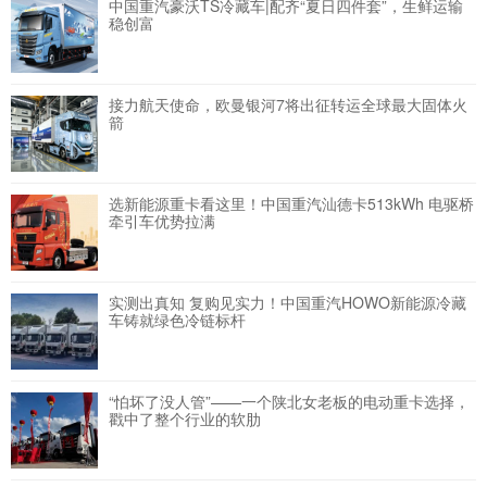
中国重汽豪沃TS冷藏车|配齐“夏日四件套”，生鲜运输
稳创富
接力航天使命，欧曼银河7将出征转运全球最大固体火
箭
选新能源重卡看这里！中国重汽汕德卡513kWh 电驱桥
牵引车优势拉满
实测出真知 复购见实力！中国重汽HOWO新能源冷藏
车铸就绿色冷链标杆
“怕坏了没人管”——一个陕北女老板的电动重卡选择，
戳中了整个行业的软肋