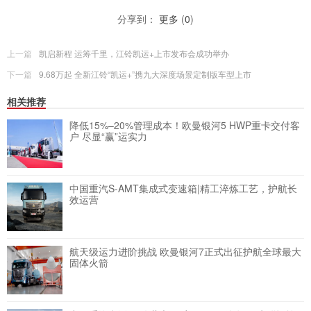
分享到：
更多
(
0
)
上一篇
凯启新程 运筹千里，江铃凯运+上市发布会成功举办
下一篇
9.68万起 全新江铃“凯运+”携九大深度场景定制版车型上市
相关推荐
降低15%–20%管理成本！欧曼银河5 HWP重卡交付客
户 尽显“赢”运实力
中国重汽S-AMT集成式变速箱|精工淬炼工艺，护航长
效运营
航天级运力进阶挑战 欧曼银河7正式出征护航全球最大
固体火箭