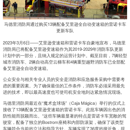
马德里消防局通过购买13辆配备艾里逊全自动变速箱的雷诺卡车
更新车队
2023年3月6日——艾里逊变速箱和雷诺卡车自豪地宣布，马德里
消防局已将配备艾里逊变速箱作为其2019-2029年消防车队更新
计划中的一部分，且纳入规定的运营计划中。截至目前，7辆轻型
城市消防车、2辆自动高空云梯车和4辆重型越野消防车已全部配
备艾里逊全自动变速箱。
公众安全与相关专业人员的安全是消防和应急服务采购中需要考
虑的重要因素。为了确保最佳的工作条件，消防车必须采用最先
进的技术，即以最高速度也可使司机安全地到达紧急情况现场。
马德里消防局最近在“魔术盒球场”（Caja Mágica）举行的仪式上
接收了13辆配备艾里逊变速箱的雷诺卡车。此批车辆因出色的消
防性能而脱颖而出。“这些车辆最显著的特点是雷诺卡车宽敞的驾
驶室，配备了独立的Bostrom座椅和内部防滚架，确保了该类型
车辆符合当前的立法和指导方针。车辆实现了36度的接近角，提