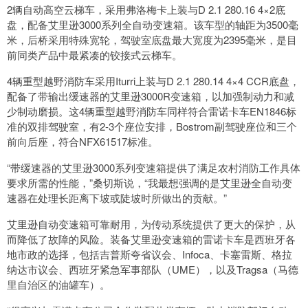
2辆自动高空云梯车，采用弗洛梅卡上装与D 2.1 280.16 4×2底
盘，配备艾里逊3000系列全自动变速箱。该车型的轴距为3500毫
米，后桥采用特殊宽轮，驾驶室底盘最大宽度为2395毫米，是目
前同类产品中最紧凑的铰接式云梯车。
4辆重型越野消防车采用Iturri上装与D 2.1 280.14 4×4 CCR底盘，
配备了带输出缓速器的艾里逊3000R变速箱，以加强制动力和减
少制动磨损。这4辆重型越野消防车同样符合雷诺卡车EN1846标
准的双排驾驶室，有2-3个座位安排，Bostrom副驾驶座位和三个
前向后座，符合NFX61517标准。
“带缓速器的艾里逊3000系列变速箱提供了满足农村消防工作具体
要求所需的性能，”桑切斯说，“我最想强调的是艾里逊全自动变
速器在处理长距离下坡或陡坡时所做出的贡献。”
艾里逊自动变速箱可靠耐用，为传动系统提供了更大的保护，从
而降低了故障的风险。装备艾里逊变速箱的雷诺卡车是西班牙各
地市政的选择，包括吉普斯夸省议会、Infoca、卡塞雷斯、格拉
纳达市议会、西班牙紧急军事部队（UME），以及Tragsa（马德
里自治区的油罐车）。