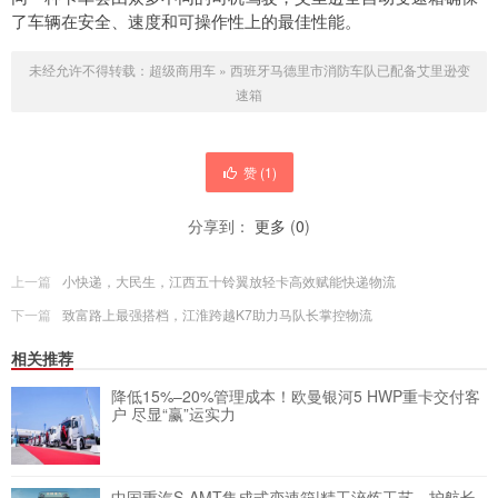
了车辆在安全、速度和可操作性上的最佳性能。
未经允许不得转载：
超级商用车
»
西班牙马德里市消防车队已配备艾里逊变
速箱
赞 (
1
)
分享到：
更多
(
0
)
上一篇
小快递，大民生，江西五十铃翼放轻卡高效赋能快递物流
下一篇
致富路上最强搭档，江淮跨越K7助力马队长掌控物流
相关推荐
降低15%–20%管理成本！欧曼银河5 HWP重卡交付客
户 尽显“赢”运实力
中国重汽S-AMT集成式变速箱|精工淬炼工艺，护航长