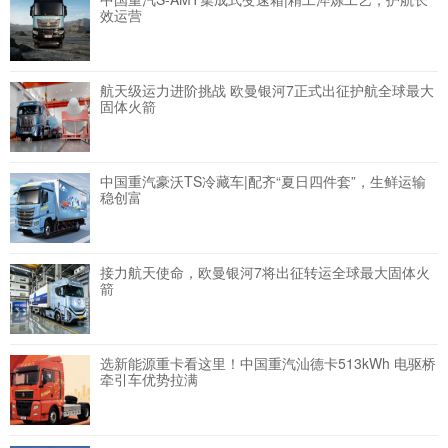
效运营
航天级运力进阶挑战 欧曼银河7正式出征护航全球最大
固体火箭
中国重汽豪沃TS冷藏车|配齐“夏日四件套”，生鲜运输
稳创富
接力航天使命，欧曼银河7将出征转运全球最大固体火
箭
选新能源重卡看这里！中国重汽汕德卡513kWh 电驱桥
牵引车优势拉满