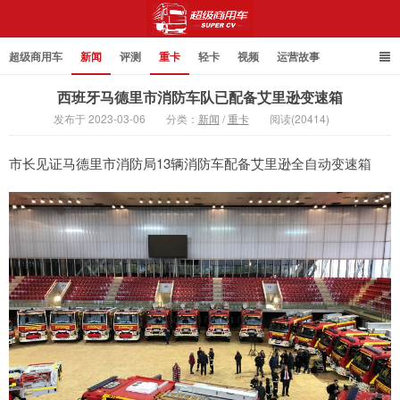
超级商用车
新闻
评测
重卡
轻卡
视频
运营故事
西班牙马德里市消防车队已配备艾里逊变速箱
发布于 2023-03-06
分类：
新闻
/
重卡
阅读(20414)
超级商用车
市长见证马德里市消防局13辆消防车配备艾里逊全自动变速箱