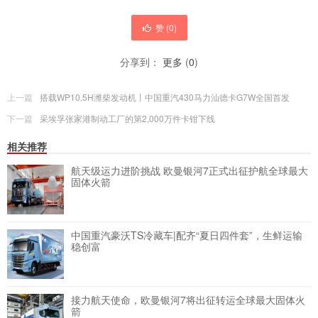
赞 (
0
)
分享到：
更多
(
0
)
上一篇
搭载WP10.5H潍柴发动机丨中国重汽430马力汕德卡G7W全国首发
下一篇
采埃孚张家港制动工厂的第2,000万件卡钳下线
相关推荐
航天级运力进阶挑战 欧曼银河7正式出征护航全球最大
固体火箭
中国重汽豪沃TS冷藏车|配齐“夏日四件套”，生鲜运输
稳创富
接力航天使命，欧曼银河7将出征转运全球最大固体火
箭