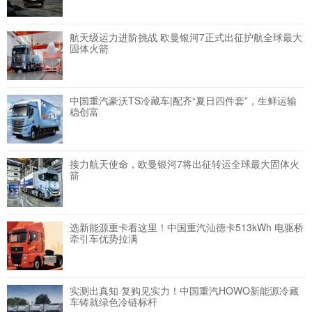
航天级运力进阶挑战 欧曼银河7正式出征护航全球最大
固体火箭
中国重汽豪沃TS冷藏车|配齐“夏日四件套”，生鲜运输
稳创富
接力航天使命，欧曼银河7将出征转运全球最大固体火
箭
选新能源重卡看这里！中国重汽汕德卡513kWh 电驱桥
牵引车优势拉满
实测出真知 复购见实力！中国重汽HOWO新能源冷藏
车铸就绿色冷链标杆