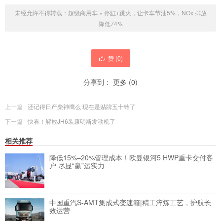
未经允许不得转载：
超级商用车
»
停缸+跳火，让卡车节油5%，NOx 排放
降低74%
赞 (
0
)
分享到：
更多
(
0
)
上一篇
还记得日产柴神鹰么 现在是贴牌五十铃了
下一篇
快看！解放JH6装康明斯发动机了
相关推荐
降低15%–20%管理成本！欧曼银河5 HWP重卡交付客
户 尽显“赢”运实力
中国重汽S-AMT集成式变速箱|精工淬炼工艺，护航长
效运营