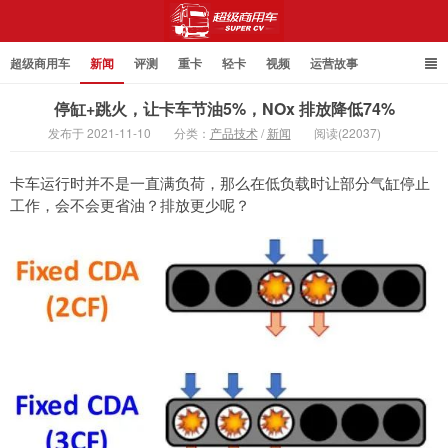
超级商用车
新闻
评测
重卡
轻卡
视频
运营故事
停缸+跳火，让卡车节油5%，NOx 排放降低74%
发布于 2021-11-10
分类：
产品技术
/
新闻
阅读(22037)
超级商用车
卡车运行时并不是一直满负荷，那么在低负载时让部分气缸停止
工作，会不会更省油？排放更少呢？