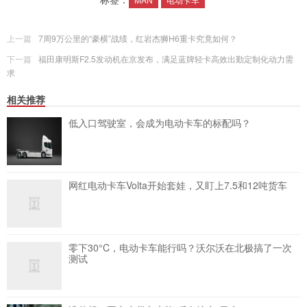
上一篇
7周9万公里的“豪横”战绩，红岩杰狮H6重卡究竟如何？
下一篇
福田康明斯F2.5发动机在京发布，满足蓝牌轻卡高效出勤定制化动力需
求
相关推荐
低入口驾驶室，会成为电动卡车的标配吗？
网红电动卡车Volta开始套娃，又盯上7.5和12吨货车
零下30°C，电动卡车能行吗？沃尔沃在北极搞了一次
测试