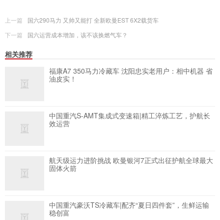
上一篇
国六290马力 又帅又能打 全新欧曼EST 6X2载货车
下一篇
国六运营成本增加，该不该换燃气车？
相关推荐
福康A7 350马力冷藏车 沈阳忠实老用户：相中机器 省
油皮实！
中国重汽S-AMT集成式变速箱|精工淬炼工艺，护航长
效运营
航天级运力进阶挑战 欧曼银河7正式出征护航全球最大
固体火箭
中国重汽豪沃TS冷藏车|配齐“夏日四件套”，生鲜运输
稳创富