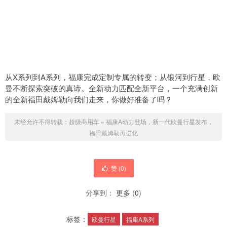
从X系列到A系列，福康完成定制专属的转变；从银河到行星，欧
曼不断探索突破的真谛。全新动力匹配全新平台，一个充满创新
的全新福田戴姆勒向我们走来，你做好准备了吗？
未经允许不得转载：
超级商用车
»
福康A动力登场，新一代欧曼行星发布，
福田戴姆勒再进化
赞 (
0
)
分享到：
更多
(
0
)
标签：
欧曼行星
福康A系列