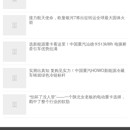
接力航天使命，欧曼银河7将出征转运全球最大固体火
箭
选新能源重卡看这里！中国重汽汕德卡513kWh 电驱桥
牵引车优势拉满
实测出真知 复购见实力！中国重汽HOWO新能源冷藏
车铸就绿色冷链标杆
“怕坏了没人管”——一个陕北女老板的电动重卡选择，
戳中了整个行业的软肋