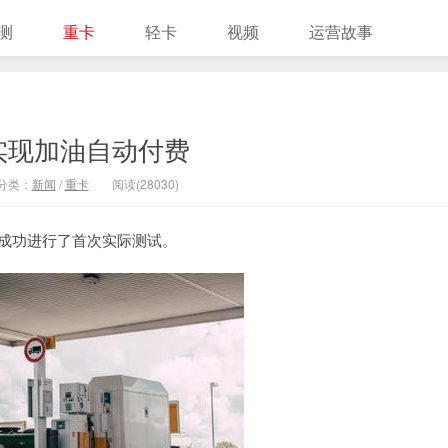
测
重卡
轻卡
视频
运营故事
实现加油自动付费
分类：
新闻
/
重卡
阅读(28030)
站成功进行了首次实际测试。