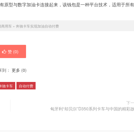
现有原型与数字加油卡连接起来，该钱包是一种平台技术，适用于所
级商用车
»
奔驰卡车实现加油自动付费
赞 (
0
)
享到：
更多
(
0
)
奔驰卡车
自动付费
下
匈牙利“却贝尔”D350系列卡车与中国的精彩