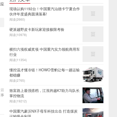
有应
现场认购1192台！中国重汽汕德卡宁夏合作
伙伴年度盛典圆满落幕!
阅读(2660)
硬派越野皮卡新玩家迎接极限考验
阅读(10978)
横扫六项权威奖项 中国重汽实力领航商用车
行业
阅读(11354)
懂控温才懂冷链！HOWO雪豹让每一趟运输
都稳赚
阅读(2765)
一篇
致富路上最强搭档，江淮跨越K7助力马队长
故事
掌控物流
阅读(19212)
中国重汽豪沃NX子母车科技出击 打造煤炭
运输吸金利器