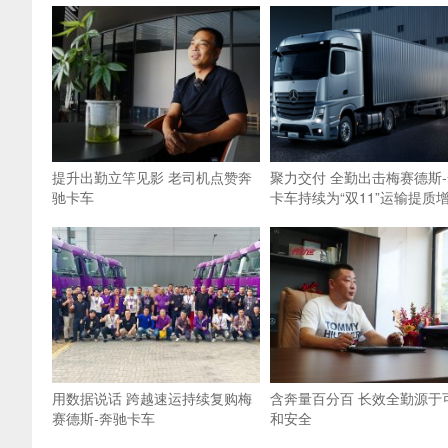
提升出勤立竿见影 老司机点赞奔
聚力交付 全勤出击梅赛德斯
驰卡车
卡车持续为“双11”运输提质
用数据说话 跨越速运持续复购梅
含奔量百分百 长效全勤源于
赛德斯-奔驰卡车
和安全