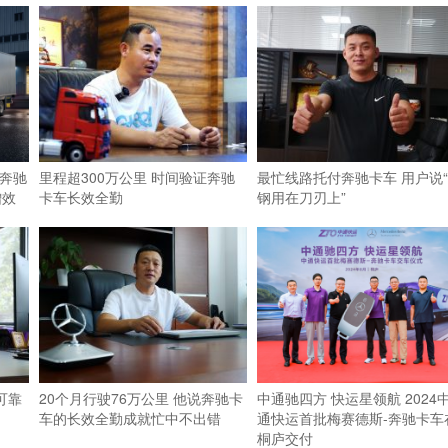
-奔驰
里程超300万公里 时间验证奔驰
最忙线路托付奔驰卡车 用户说
增效
卡车长效全勤
钢用在刀刃上”
可靠
20个月行驶76万公里 他说奔驰卡
中通驰四方 快运星领航 2024
车的长效全勤成就忙中不出错
通快运首批梅赛德斯-奔驰卡车
桐庐交付