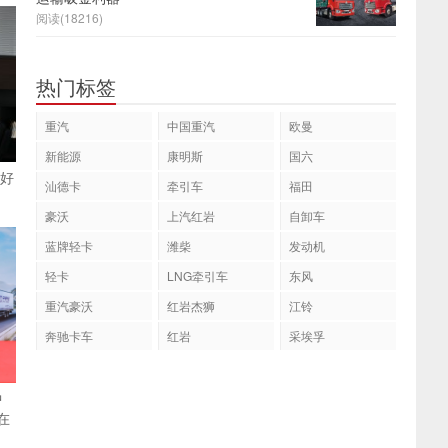
阅读(18216)
热门标签
重汽
中国重汽
欧曼
新能源
康明斯
国六
“好
汕德卡
牵引车
福田
豪沃
上汽红岩
自卸车
蓝牌轻卡
潍柴
发动机
轻卡
LNG牵引车
东风
重汽豪沃
红岩杰狮
江铃
奔驰卡车
红岩
采埃孚
中
在