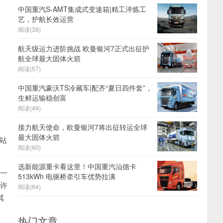
中国重汽S-AMT集成式变速箱|精工淬炼工
艺，护航长效运营
阅读(38)
航天级运力进阶挑战 欧曼银河7正式出征护
航全球最大固体火箭
阅读(57)
中国重汽豪沃TS冷藏车|配齐“夏日四件套”，
生鲜运输稳创富
阅读(49)
接力航天使命，欧曼银河7将出征转运全球
最大固体火箭
站
阅读(60)
选新能源重卡看这里！中国重汽汕德卡
于一
513kWh 电驱桥牵引车优势拉满
允许
阅读(64)
其
热门文章