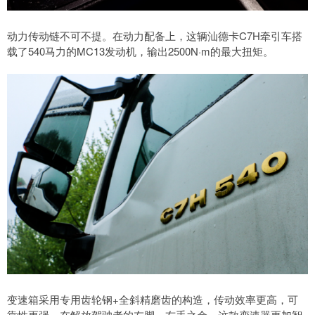
动力传动链不可不提。在动力配备上，这辆汕德卡C7H牵引车搭
载了540马力的MC13发动机，输出2500N·m的最大扭矩。
变速箱采用专用齿轮钢+全斜精磨齿的构造，传动效率更高，可
靠性更强。在解放驾驶者的左脚、右手之余，这款变速器更加智