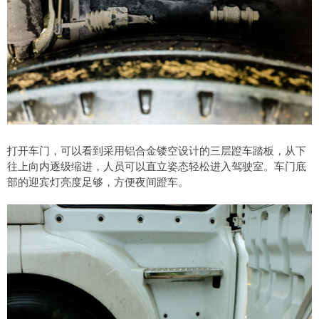
打开车门，可以看到采用铝合金镂空设计的三层蹬车踏板，从下
往上向内逐级缩进，人员可以直立姿态轻松进入驾驶室。车门底
部的迎宾灯亮度足够，方便夜间蹬车。