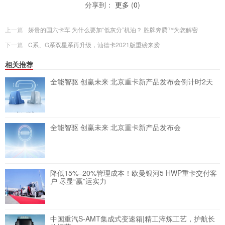
分享到：
更多
(
0
)
上一篇
娇贵的国六卡车 为什么要加“低灰分”机油？ 胜牌奔腾™为您解密
下一篇
C系、G系双星系再升级，汕德卡2021版重磅来袭
相关推荐
全能智驱 创赢未来 北京重卡新产品发布会倒计时2天
全能智驱 创赢未来 北京重卡新产品发布会
降低15%–20%管理成本！欧曼银河5 HWP重卡交付客
户 尽显“赢”运实力
中国重汽S-AMT集成式变速箱|精工淬炼工艺，护航长