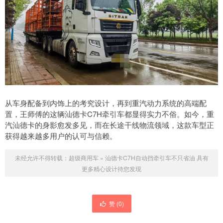
从车身配备到内饰上的考究设计，再到重汽动力系统的高端配
置，王师傅的这辆汕德卡C7H牵引车都显得实力不俗。如今，重
汽汕德卡的身影愈发多见，而在长途干线物流领域，这款车型正
获得越来越多用户的认可与信赖。
未经允许不得转载：
超级商用车
»
汕德卡C7H自动挡牵引车不只省油 具有
更多精心设计待您发现
赞 (
0
)