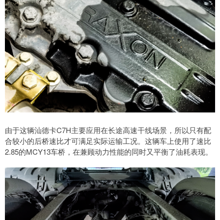
由于这辆汕德卡C7H主要应用在长途高速干线场景，所以只有配
合较小的后桥速比才可满足实际运输工况。这辆车上使用了速比
2.85的MCY13车桥，在兼顾动力性能的同时又平衡了油耗表现。