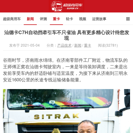
超级商用车
新闻
评测
重卡
轻卡
视频
运营故事
汕德卡C7H自动挡牵引车不只省油 具有更多精心设计待您发
现
发布于 2021-05-04
分类：
产品技术
/
新闻
/
重卡
阅读(32781)
超级商用车
谷雨时节，济南雨水绵绵。在济南零部件工厂附近，物流车队的
王师傅正窝在汕德卡驾驶室内，一来是等待装卸调度，二来是出
发前享受车内的舒适卧铺与适宜温度，为接下来从济南到三明永
安近1600公里的长途专线运输储备能量。