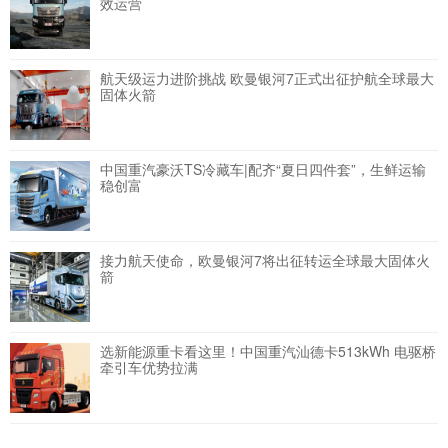
效运营
航天级运力进阶挑战 欧曼银河7正式出征护航全球最大
固体火箭
中国重汽豪沃TS冷藏车|配齐“夏日四件套”，生鲜运输
稳创富
接力航天使命，欧曼银河7将出征转运全球最大固体火
箭
选新能源重卡看这里！中国重汽汕德卡513kWh 电驱桥
牵引车优势拉满