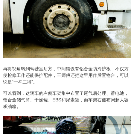
再将视角转到驾驶室后方，中间铺设有铝合金防滑护板，不仅方
便检修工作还能保护配件，王师傅还把这里用作后置物台，可以
说是“一举三得”。
可以看到，这辆车的左侧车架集中布置了尾气后处理、蓄电池，
铝合金储气筒、干燥罐、EBS和尿素罐，而车架右侧布局超大容
积油箱。