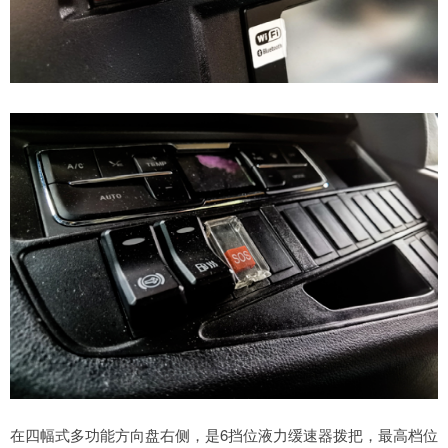
在四幅式多功能方向盘右侧，是6挡位液力缓速器拨把，最高档位