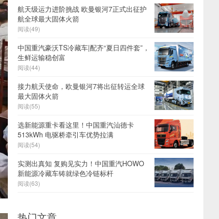
航天级运力进阶挑战 欧曼银河7正式出征护
航全球最大固体火箭
阅读(49)
中国重汽豪沃TS冷藏车|配齐“夏日四件套”，
生鲜运输稳创富
阅读(44)
接力航天使命，欧曼银河7将出征转运全球
最大固体火箭
阅读(55)
选新能源重卡看这里！中国重汽汕德卡
513kWh 电驱桥牵引车优势拉满
阅读(54)
实测出真知 复购见实力！中国重汽HOWO
新能源冷藏车铸就绿色冷链标杆
阅读(63)
热门文章