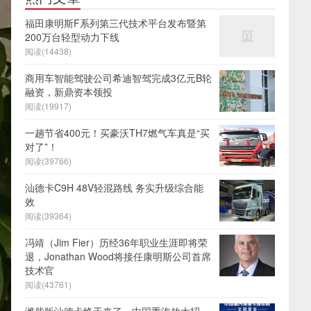
福田康明斯F系列第三代技术平台发布暨第
200万台轻型动力下线
阅读(14438)
商用车智能驾驶公司希迪智驾完成3亿元B轮
融资，新鼎资本领投
阅读(19917)
一趟节省400元！买豪沃TH7燃气车真是“买
对了”！
阅读(39766)
汕德卡C9H 48V轻混路线 务实升级综合能
效
阅读(39364)
冯靖（Jim Fier）历经36年职业生涯即将荣
退，Jonathan Wood将接任康明斯公司首席
技术官
阅读(43761)