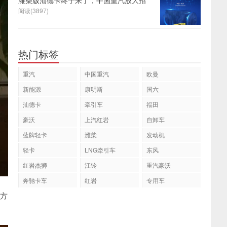
潍柴版汕德卡终于来了，中国重汽放大招
阅读(3897)
热门标签
重汽
中国重汽
欧曼
新能源
康明斯
国六
汕德卡
牵引车
福田
豪沃
上汽红岩
自卸车
蓝牌轻卡
潍柴
发动机
轻卡
LNG牵引车
东风
红岩杰狮
江铃
重汽豪沃
奔驰卡车
红岩
专用车
方