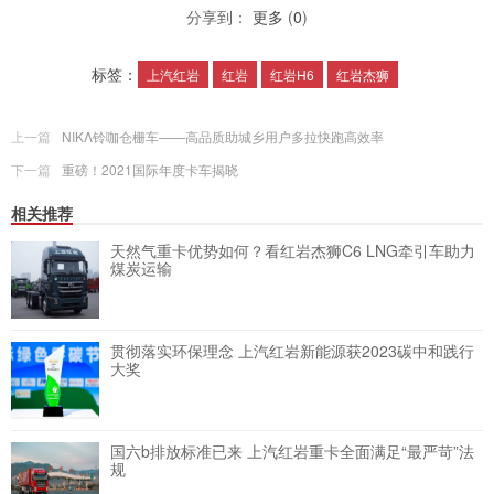
分享到：
更多
(
0
)
标签：
上汽红岩
红岩
红岩H6
红岩杰狮
上一篇
NIKΛ铃咖仓栅车——高品质助城乡用户多拉快跑高效率
下一篇
重磅！2021国际年度卡车揭晓
相关推荐
天然气重卡优势如何？看红岩杰狮C6 LNG牵引车助力
煤炭运输
贯彻落实环保理念 上汽红岩新能源获2023碳中和践行
大奖
国六b排放标准已来 上汽红岩重卡全面满足“最严苛”法
规