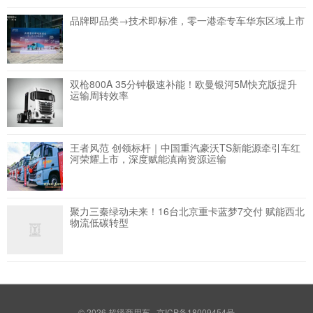
品牌即品类→技术即标准，零一港牵专车华东区域上市
双枪800A 35分钟极速补能！欧曼银河5M快充版提升
运输周转效率
王者风范 创领标杆｜中国重汽豪沃TS新能源牵引车红
河荣耀上市，深度赋能滇南资源运输
聚力三秦绿动未来！16台北京重卡蓝梦7交付 赋能西北
物流低碳转型
© 2026
超级商用车
京ICP备18009454号