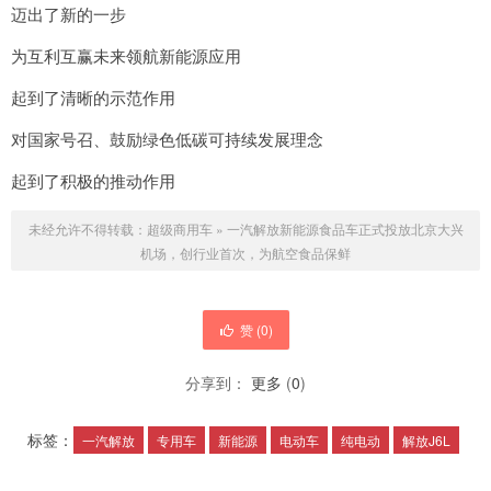
迈出了新的一步
为互利互赢未来领航新能源应用
起到了清晰的示范作用
对国家号召、鼓励绿色低碳可持续发展理念
起到了积极的推动作用
未经允许不得转载：
超级商用车
»
一汽解放新能源食品车正式投放北京大兴
机场，创行业首次，为航空食品保鲜
赞 (
0
)
分享到：
更多
(
0
)
标签：
一汽解放
专用车
新能源
电动车
纯电动
解放J6L