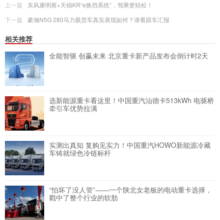
上一篇
东风康明斯+天锦KR“e换挡系统”，驾乘更轻松！
下一篇
豪瀚N5G 280马力载货车真实表现如何？请看跟车汇报
相关推荐
全能智驱 创赢未来 北京重卡新产品发布会倒计时2天
选新能源重卡看这里！中国重汽汕德卡513kWh 电驱桥
牵引车优势拉满
实测出真知 复购见实力！中国重汽HOWO新能源冷藏
车铸就绿色冷链标杆
“怕坏了没人管”——一个陕北女老板的电动重卡选择，
戳中了整个行业的软肋