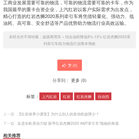
工商业发展需要可靠的物流，可靠的物流需要可靠的卡车，作为
我国最早的重卡合资企业，上汽红岩以客户实际需求为出发点，
精心打造的红岩杰狮2020系列牵引车将凭借轻量化、强动力、低
油耗、高可靠、安全舒适等产品优势助力物流行业高效运输。
未经允许不得转载：
超级商用车
»
综合油耗降低8%-13% 红岩杰狮2020系
列牵引车助力物流行业降本增效
赞 (
0
)
分享到：
更多
(
0
)
标签：
上汽红岩
红岩
红岩杰狮
自动挡
上一篇
【红岩保养小课堂】为什么别人的发动机故障少？
下一篇
走进全欧系动力链 探寻红岩杰狮2020 AMT牵引车“隐秘的角落
相关推荐