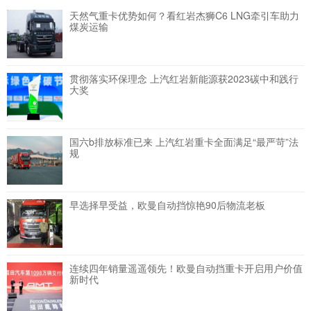
天然气重卡优势如何？看红岩杰狮C6 LNG牵引车助力
煤炭运输
贯彻落实环保理念 上汽红岩新能源获2023碳中和践行
大奖
国六b排放标准已来 上汽红岩重卡全面满足“最严苛”法
规
早选择早受益，欧曼自动挡惊艳90后物流老板
连续四年销量遥遥领先！欧曼自动挡重卡开启用户价值
新时代