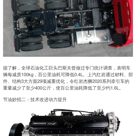
据了解，全球石油化工巨头巴斯夫曾做过专门统计调查，表明车
辆每减质100kg，百公里油耗可降低0.4L。上汽红岩通过材料、部
件、结构3大方面29项减重优化，令红岩杰狮2020系列牵引车的
重量减少了至少400公斤，使百公里油耗降低了至少约1.6L。
节油妙招二：技术改进动力提升