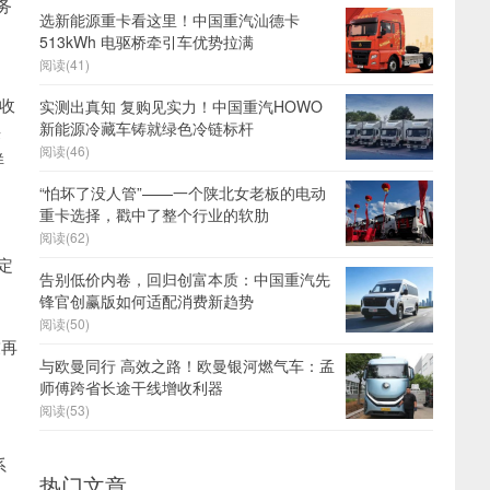
务
选新能源重卡看这里！中国重汽汕德卡
513kWh 电驱桥牵引车优势拉满
阅读(41)
收
实测出真知 复购见实力！中国重汽HOWO
新能源冷藏车铸就绿色冷链标杆
来
阅读(46)
样
“怕坏了没人管”——一个陕北女老板的电动
重卡选择，戳中了整个行业的软肋
阅读(62)
定
告别低价内卷，回归创富本质：中国重汽先
、
锋官创赢版如何适配消费新趋势
阅读(50)
友再
与欧曼同行 高效之路！欧曼银河燃气车：孟
师傅跨省长途干线增收利器
阅读(53)
系
热门文章