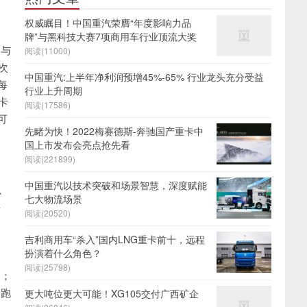
权威瞩目！中国重汽荣膺“年度影响力品
牌”与黑科技大赛7项商用车行业顶流大奖
速与
阅读(11000)
次
中国重汽:上半年净利润预增45%-65% 行业龙头充分受益
每
行业上升周期
卡
阅读(17586)
可
先睹为快！2022梅赛德斯-奔驰国产重卡中
国上市发布会亮点抢先看
阅读(221899)
中国重汽以技术突破和场景智慧，深度赋能
补
七大物流场景
这
阅读(20520)
吉利商用车“杀入”国内LNG重卡前十，远程
扮演着什么角色？
阅读(25798)
明；
，跑
更大吨位更大可能！XG105交付广西矿企