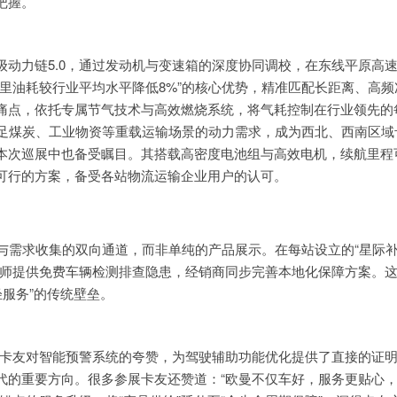
握。​
动力链5.0，通过发动机与变速箱的深度协同调校，在东线平原高
里油耗较行业平均水平降低8%”的核心优势，精准匹配长距离、高频
痛点，依托专属节气技术与高效燃烧系统，将气耗控制在行业领先的
满足煤炭、工业物资等重载运输场景的动力需求，成为西北、西南区域
本次巡展中也备受瞩目。其搭载高密度电池组与高效电机，续航里程
可行的方案，备受各站物流运输企业用户的认可。​
与需求收集的双向通道，而非单纯的产品展示。在每站设立的“星际
程师提供免费车辆检测排查隐患，经销商同步完善本地化保障方案。
轻服务”的传统壁垒。
原卡友对智能预警系统的夸赞，为驾驶辅助功能优化提供了直接的证
代的重要方向。很多参展卡友还赞道：“欧曼不仅车好，服务更贴心