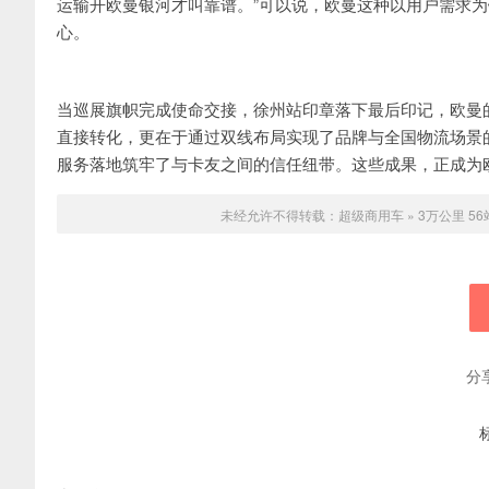
运输开欧曼银河才叫靠谱。”可以说，欧曼这种以用户需求为
心。
当巡展旗帜完成使命交接，徐州站印章落下最后印记，欧曼的
直接转化，更在于通过双线布局实现了品牌与全国物流场景
服务落地筑牢了与卡友之间的信任纽带。这些成果，正成为
未经允许不得转载：
超级商用车
»
3万公里 5
分