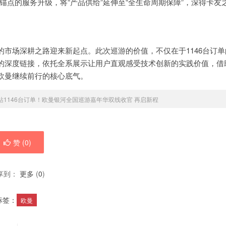
锚点的服务升级，将“产品供给”延伸至“全生命周期保障”，深得卡友
市场深耕之路迎来新起点。此次巡游的价值，不仅在于1146台订单
的深度链接，依托全系展示让用户直观感受技术创新的实践价值，借
欧曼继续前行的核心底气。
6站1146台订单！欧曼银河全国巡游嘉年华双线收官 再启新程
赞 (
0
)
享到：
更多
(
0
)
标签：
欧曼