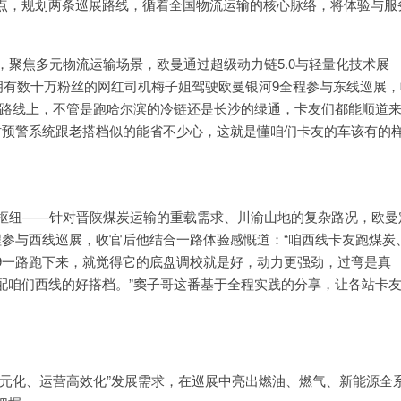
点，规划两条巡展路线，循着全国物流运输的核心脉络，将体验与服
，聚焦多元物流运输场景，欧曼通过超级动力链5.0与轻量化技术展
拥有数十万粉丝的网红司机梅子姐驾驶欧曼银河9全程参与东线巡展，
的路线上，不管是跑哈尔滨的冷链还是长沙的绿通，卡友们都能顺道
时预警系统跟老搭档似的能省不少心，这就是懂咱们卡友的车该有的
业枢纽——针对晋陕煤炭运输的重载需求、川渝山地的复杂路况，欧曼
程参与西线巡展，收官后他结合一路体验感慨道：“咱西线卡友跑煤炭
9一路跑下来，就觉得它的底盘调校就是好，动力更强劲，过弯是真
配咱们西线的好搭档。”窦子哥这番基于全程实践的分享，让各站卡
元化、运营高效化”发展需求，在巡展中亮出燃油、燃气、新能源全