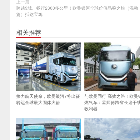
上一篇
跨越9城、畅行2300多公里！欧曼银河全球价值品鉴之旅（混动
篇）抵达宝鸡
相关推荐
接力航天使命，欧曼银河7将出征
与欧曼同行 高效之路！欧曼
转运全球最大固体火箭
燃气车：孟师傅跨省长途干
收利器