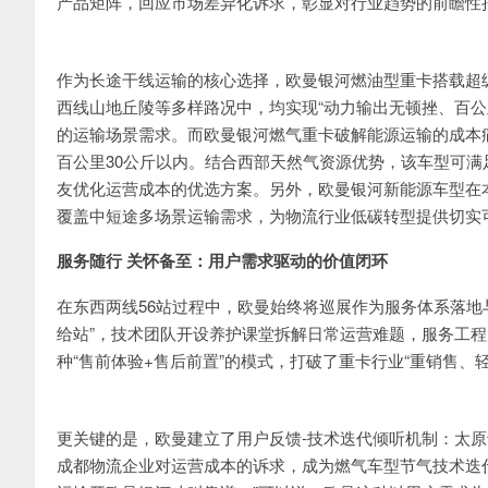
产品矩阵，回应市场差异化诉求，彰显对行业趋势的前瞻性把
作为长途干线运输的核心选择，欧曼银河燃油型重卡搭载超级
西线山地丘陵等多样路况中，均实现“动力输出无顿挫、百公
的运输场景需求。而欧曼银河燃气重卡破解能源运输的成本
百公里30公斤以内。结合西部天然气资源优势，该车型可
友优化运营成本的优选方案。另外，欧曼银河新能源车型在
覆盖中短途多场景运输需求，为物流行业低碳转型提供切实
服务随行 关怀备至：用户需求驱动的价值闭环
在东西两线56站过程中，欧曼始终将巡展作为服务体系落地
给站”，技术团队开设养护课堂拆解日常运营难题，服务工
种“售前体验+售后前置”的模式，打破了重卡行业“重销售、
​更关键的是，欧曼建立了用户反馈-技术迭代倾听机制：太
成都物流企业对运营成本的诉求，成为燃气车型节气技术迭