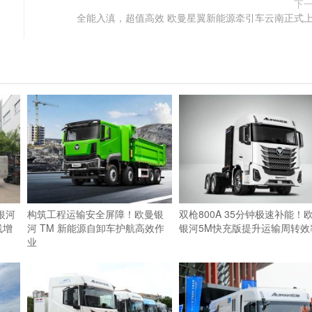
下
全能入滇，超值高效 欧曼星翼新能源牵引车云南正式
银河
构筑工程运输安全屏障！欧曼银
双枪800A 35分钟极速补能！
线增
河 TM 新能源自卸车护航高效作
银河5M快充版提升运输周转效
业