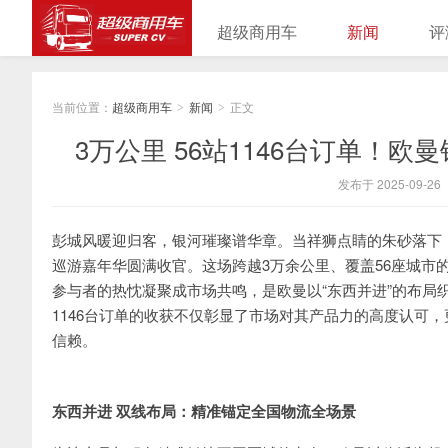
超级商用车
新闻
评
当前位置：
超级商用车
新闻
正文
>
>
3万公里 56站1146台订单！
发布于 2025-09-26
彭城风暖迎归客，银河璀璨谱华章。当祥狮点睛的朱砂落下，
巡游嘉年华圆满收官。这场跨越3万余公里、覆盖56座城市的
参与者的热忱凝聚成市场共鸣，是欧曼以“东西并进”的布局
1146台订单的收获不仅彰显了市场对其产品力的高度认可
信赖。
东西并进 双线布局：精准锚定全国物流全场景