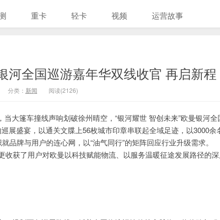
测
重卡
轻卡
视频
运营故事
欧曼银河全国巡游嘉年华双线收官 再启新程
分类：
新闻
阅读(2126)
当大篷车撞线声响划破徐州晴空，“银河耀世 智创未来”欧曼银河全
巡展盛宴，以通关文牒上56枚城市印章串联起全域足迹，以3000余
织就品牌与用户的连心网，以“油气同行”的矩阵回应行业升级需求。
，更收获了用户对欧曼以科技赋能物流、以服务温暖征途发展路径的深