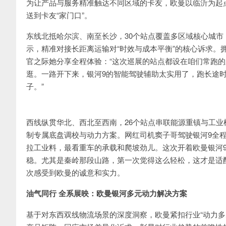
为让产品与服务精准触达不同区域的卡友，欧曼以临沂为起
送到卡友“家门口”。
东线北抵哈尔滨、南至长沙，30个站点覆盖多区域核心城市
示，精准对接长距离运输对“时效与成本平衡”的核心诉求。
官之际她分享全程体验：“这次巡展的站点都设在咱们常跑
逛。一路开下来，银河9的智能驾驶辅助太实用了，跑长途
子。”
西线纵贯华北、西北至西南，26个站点串联能源重镇与工
制专属底盘调校与动力方案。网红司机窦子哥驾驶银河9全
拉工业料，最看重车的承载和爬坡劲儿。这次开着欧曼银河
稳。尤其是秦岭那段山路，第一次觉得这么轻松，这才是适
次感受到欧曼的诚意和实力。
油气同行 全系展映：欧曼银河多元动力解决方案
基于对东西双线物流场景的深度洞察，欧曼紧扣行业“动力多