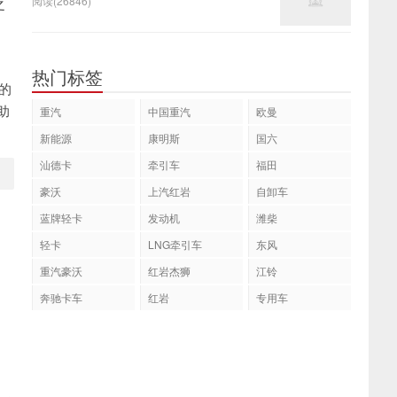
阅读(26846)
之
热门标签
的
助
重汽
中国重汽
欧曼
新能源
康明斯
国六
汕德卡
牵引车
福田
豪沃
上汽红岩
自卸车
蓝牌轻卡
发动机
潍柴
轻卡
LNG牵引车
东风
重汽豪沃
红岩杰狮
江铃
奔驰卡车
红岩
专用车