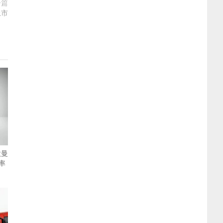
一篇
上市
欧曼
率