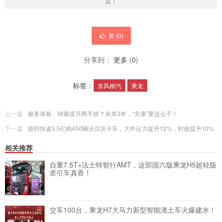
篇！
赞 (
0
)
分享到：
更多
(
0
)
标签：
东风柳汽
乘龙
上一篇
服务体验、销量提升两手抓？未来3年，“东康”要这么干！
下一篇
德邦快递3.5亿购450辆沃尔沃卡车，大件运力提升12%，时效提升10%
相关推荐
自重7.5T+法士特智行AMT，这部国六版乘龙H5超轻版
牵引车真香！
交车100台，乘龙H7大马力新型智能渣土车火爆建水！