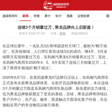
超级商用车
新闻
评测
重卡
轻卡
视频
运营故事
连续3个月销量过万 , 乘龙品牌向上启新篇！
发布于 2020-07-03
分类：
新闻
阅读(28653)
超级商用车
在足球比赛中，一名队员3次将球踢进对方球门，被称为“帽子戏
法”。在其他领域，人们用它形容连续3次的成功。继4月、5月连
续两月实现销量过万后，东风柳汽乘龙6月销量再次过万，至此，
东风柳汽商用车2020年4、5、6月实现了连续三月销量过万，上
演了商用车领域的“帽子戏法”。
2020年6月7日，在第四届乘龙67品牌日活动上，东风柳汽商用车
正式发布全新乘龙品牌体系、全面开启品牌焕新征程， 本次连续
3个月销量过万既是东风柳汽商用车新品牌、新高度的实力体现，
也为乘龙品牌焕新奠定了坚实的基础，后续，乘龙品牌将持续以
客户为中心，在产品、服务、渠道触点方面深化客户价值，矢志
做贴近用户的专业物流运输引领者。