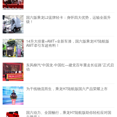
国六版乘龙L2蓝牌轻卡：身怀四大优势，运输全面升
级！
14升大排量+AMT+全新车漆，国六版乘龙H7陆航版
AMT牵引车超有料！
东风柳汽“中国龙·中国红—建党百年重走长征路”正式启
动
为干线物流而生，乘龙H7陆航版国六产品荣耀上市
国六动力、全国畅行，乘龙H7陆航版助你轻松应对国
六挑战！