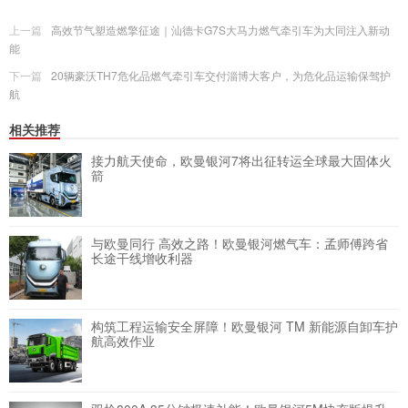
上一篇
高效节气塑造燃擎征途｜汕德卡G7S大马力燃气牵引车为大同注入新动
能
下一篇
20辆豪沃TH7危化品燃气牵引车交付淄博大客户，为危化品运输保驾护
航
相关推荐
接力航天使命，欧曼银河7将出征转运全球最大固体火
箭
与欧曼同行 高效之路！欧曼银河燃气车：孟师傅跨省
长途干线增收利器
构筑工程运输安全屏障！欧曼银河 TM 新能源自卸车护
航高效作业