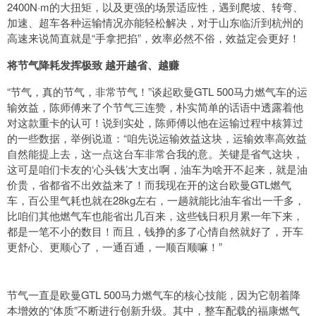
2400N·m的大扭矩，以及更强的场景适应性，遇到爬坡、转弯、
加速、超车各种运输情况亦能轻松解决，对于山东临沂到杭州的
高速来说简直就是“手拿把掐”，效率必然不俗，效益定会更好！
将节气降耗发挥极致 越开越省、越赚
“节气，真的节气，非常节气！”谈起欧曼GTL 500马力燃气车的运
输效益，陈师傅来了个节气三连赞，朴实简单的话语中透露着他
对这款重卡的认可！说到实处，陈师傅以他在运输过程中核算过
的一些数据，举例说道：“咱先说运输效益这块，运输效率高效益
自然能提上去，这一点这台车非常合我的意。关键是省气这块，
这可是咱们卡友的‘心头钱’大支出啊，油车为啥开不起来，就是油
价贵，省都省不出效益来了！而我现在开的这台欧曼GTL燃气
车，百公里气耗也就在28kg左右，一趟就能比油车省出一千多，
比咱们其他燃气车也能省出几百来，这些钱日积月累一年下来，
都是一笔不小的数目！而且，钱挣的多了心情自然就好了，开车
更舒心、更顺心了，一通百通，一顺百顺嘛！”
节气一直是欧曼GTL 500马力燃气车的核心技能，因为它朝着降
本增效的“体质”不断进行创新升级。其中，整车配载的福康燃气