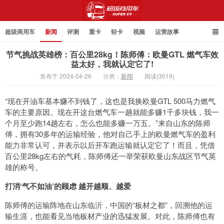
超级商用车
新闻
评测
重卡
轻卡
视频
运营故事
节气挑战英雄榜：百公里28kg！陈师傅：欧曼GTL 燃气车效
益太好，我就认定它了!
发布于 2024-04-26
分类：
新闻
阅读(3019)
超级商用车
“现在开油车基本赚不到钱了，这也是我换欧曼GTL 500马力燃气
车的主要原因。现在开这台燃气车一趟就能多赚1千多块钱，我一
个月至少跑14趟左右，怎么也能多赚一万五。”来自山东的陈师
傅，拥有30多年的运输经验，他对自己手上的欧曼燃气车的盈利
能力非常认可，并表示以后开车跑运输就认定它了！而且，凭借
百公里28kg左右的气耗，陈师傅还一举荣获欧曼山东战区节气英
雄的称号。
打消‘气不如油’的顾虑 越开越顺、越爱
陈师傅的运输阵地在山东临沂，中国的“板材之都”，回溯他的运
输生涯，也能看见当地板材产业的迅猛发展。对此，陈师傅也有