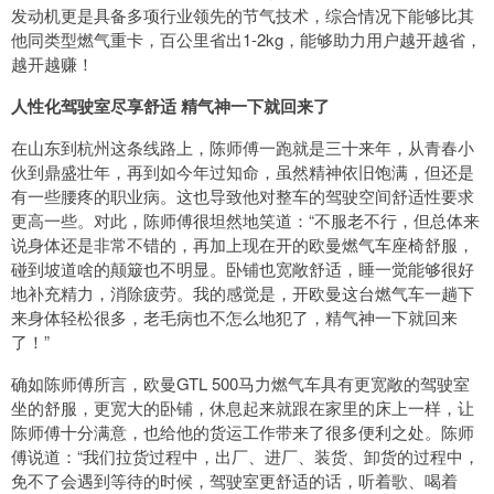
发动机更是具备多项行业领先的节气技术，综合情况下能够比其
他同类型燃气重卡，百公里省出1-2kg，能够助力用户越开越省，
越开越赚！
人性化驾驶室尽享舒适 精气神一下就回来了
在山东到杭州这条线路上，陈师傅一跑就是三十来年，从青春小
伙到鼎盛壮年，再到如今年过知命，虽然精神依旧饱满，但还是
有一些腰疼的职业病。这也导致他对整车的驾驶空间舒适性要求
更高一些。对此，陈师傅很坦然地笑道：“不服老不行，但总体来
说身体还是非常不错的，再加上现在开的欧曼燃气车座椅舒服，
碰到坡道啥的颠簸也不明显。卧铺也宽敞舒适，睡一觉能够很好
地补充精力，消除疲劳。我的感觉是，开欧曼这台燃气车一趟下
来身体轻松很多，老毛病也不怎么地犯了，精气神一下就回来
了！”
确如陈师傅所言，欧曼GTL 500马力燃气车具有更宽敞的驾驶室
坐的舒服，更宽大的卧铺，休息起来就跟在家里的床上一样，让
陈师傅十分满意，也给他的货运工作带来了很多便利之处。陈师
傅说道：“我们拉货过程中，出厂、进厂、装货、卸货的过程中，
免不了会遇到等待的时候，驾驶室更舒适的话，听着歌、喝着